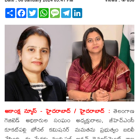
Share
Facebook
Twitter
WhatsApp
Message
Telegram
LinkedIn
ఆకాంక్ష న్యూస్ - హైదరాబాద్ / హైదరాబాద్ :
తెలంగాణ
గెజిటెడ్‌ అధికారుల సంఘం అధ్యక్షురాలు, జీహెచ్‌ఎంసీ
కూకట్‌పల్లి జోనల్‌ కమిషనర్‌ మమతను ప్రభుత్వం బదిలీ
చేసింది. ఈ మేరకు మున్సిపల్‌ అర్బన్‌ డెవలప్‌మెంట్‌ శాఖ