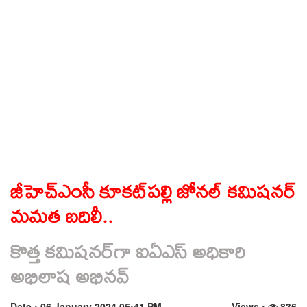
జీహెచ్‌ఎంసీ కూకట్‌పల్లి జోనల్‌ కమిషనర్‌
మమత బదిలీ..
కొత్త కమిషనర్‌గా ఐఏఎస్‌ అధికారి
అభిలాష అభినవ్‌
Date : 06 January 2024 05:41 PM
Views :
836