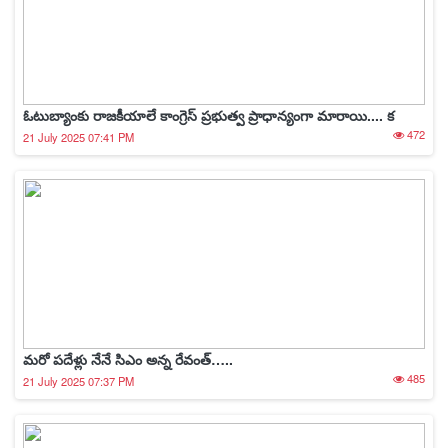
ఓటుబ్యాంకు రాజకీయాలే కాంగ్రెస్ ప్రభుత్వ ప్రాధాన్యంగా మారాయి.... క
472
21 July 2025 07:41 PM
మరో పదేళ్లు నేనే సిఎం అన్న రేవంత్…..
485
21 July 2025 07:37 PM