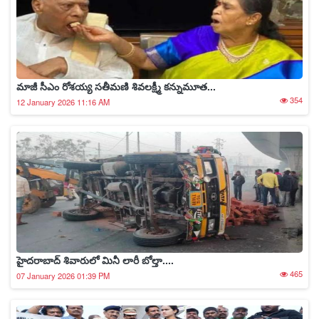
మాజీ సీఎం రోశయ్య సతీమణి శివలక్ష్మీ కన్నుమూత...
354
12 January 2026 11:16 AM
హైదరాబాద్‌ శివారులో మినీ లారీ బోల్తా....
465
07 January 2026 01:39 PM