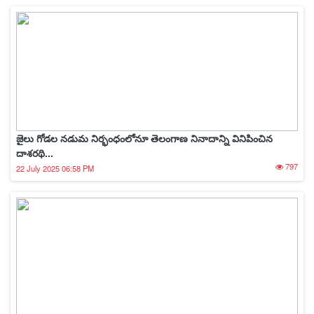
జైలు గోడల నడుమ నిర్భంధంలోనూ తెలంగాణ నినాదాన్ని వినిపించిన
దాశరథి...
797
22 July 2025 06:58 PM