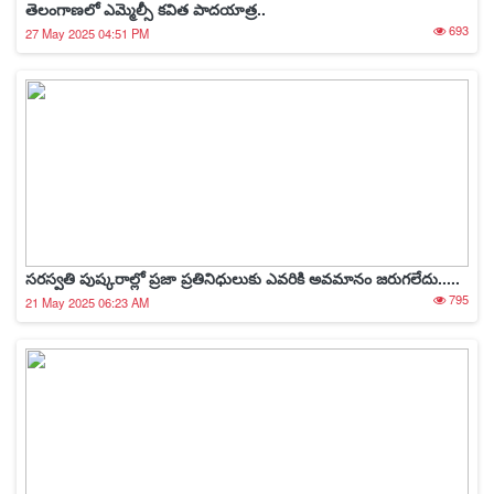
తెలంగాణలో ఎమ్మెల్సీ కవిత పాదయాత్ర..
693
27 May 2025 04:51 PM
సరస్వతి పుష్కరాల్లో ప్రజా ప్రతినిధులుకు ఎవరికి అవమానం జరుగలేదు.....
795
21 May 2025 06:23 AM