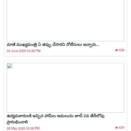
మాజీ ముఖ్యమంత్రి ఏ తప్పు చేసారని నోటీసులు ఇచ్చారు...
536
04 June 2025 04:39 PM
ఉద్యమకారులకి ఇచ్చిన హామీల అమలును జూన్ 2వ తేదీలోపు
ప్రారంభించాలి
630
28 May 2025 03:58 PM