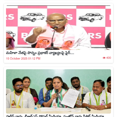
మహిళా నేతపై పొన్నం ప్రభాకర్ వ్యాఖ్యలపై ఫైర్....
400
15 October 2025 01:12 PM
హరీష్ రావు, బీఆర్ఎస్ సోషల్ మీడియా, సంతోష్ రావు సీక్రెట్ మీడియా