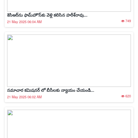
కెసిఆర్‌ను ఫామ్‌హౌస్‌కు వెళ్లి కలిసిన హరీశ్‌రావు...
749
21 May 2025 06:04 AM
సమాచార కమిషనర్ లో బీసీలకు న్యాయం చేయండి...
620
21 May 2025 06:02 AM