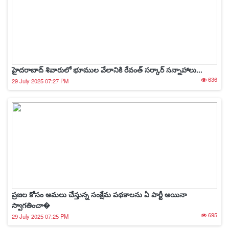
హైదరాబాద్ శివారులో భూముల వేలానికి రేవంత్ సర్కార్ సన్నాహాలు...
636
29 July 2025 07:27 PM
ప్రజల కోసం అమలు చేస్తున్న సంక్షేమ పథకాలను ఏ పార్టీ అయినా
స్వాగతించా�
695
29 July 2025 07:25 PM