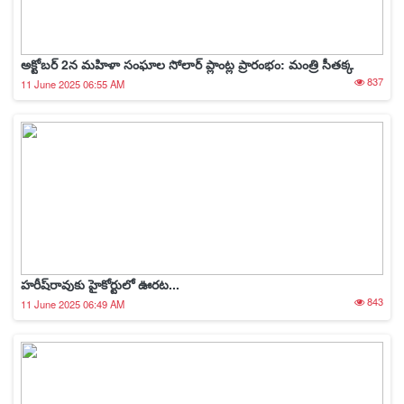
అక్టోబర్ 2న మహిళా సంఘాల సోలార్ ప్లాంట్ల ప్రారంభం: మంత్రి సీతక్క
837
11 June 2025 06:55 AM
హరీష్‌రావుకు హైకోర్టులో ఊరట...
843
11 June 2025 06:49 AM