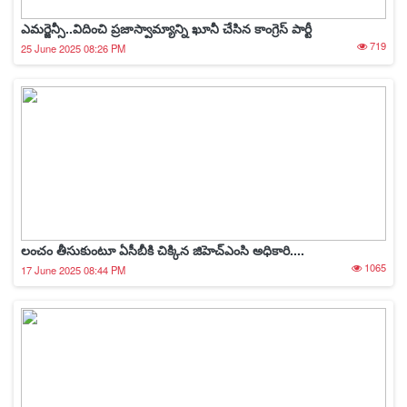
ఎమర్జెన్సీ..విదించి ప్రజాస్వామ్యాన్ని ఖూనీ చేసిన కాంగ్రెస్ పార్టీ
719
25 June 2025 08:26 PM
లంచం తీసుకుంటూ ఏసీబీకి చిక్కిన జిహెచ్ఎంసి అధికారి....
1065
17 June 2025 08:44 PM