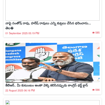
నాపై సంతోష్ రావు, హరీష్ రావులు ఎన్ని కుట్రలు చేసిన భరించాను...
తెల�
585
01 September 2025 05:19 PM
కేటిఆర్.. మీ కుటుంబం అంతా వెళ్ళి కలిసినప్పుడు కాంగ్రెస్ థర్డ్ క్లాస్
566
22 August 2025 06:16 PM