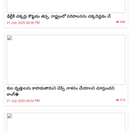
ఢిల్లీకి చక్కర్లు కొట్టడం తప్ప, రాష్ట్రంలో పరిపాలనను చక్కదిద్దడం చే
446
21 July 2025 08:06 PM
కుల వృత్తులను కాపాడుతామని చెప్పి నాశ‌నం చేయాల‌ని చూస్తుంద‌ని
కాంగ్�
474
21 July 2025 08:04 PM