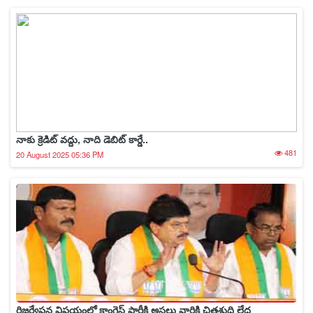
నాకు క్రెడిట్ వద్దు, నాది డెబిట్ కార్డే..
481
20 August 2025 05:36 PM
రిజర్వేషన్ల విషయంలో కాంగ్రెస్ పార్టీకి అసలు వారికి చిత్తశుద్ధి లేద