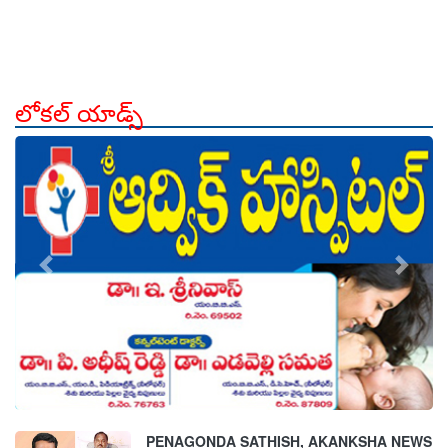
లోకల్ యాడ్స్
count is:9
count is:9
count is:9
count is:9
count is:9
count is:9
count is:9
count is:9
count is:9
PENAGONDA SATHISH, AKANKSHA NEWS