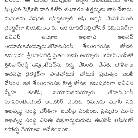
ప్రిన్సిపల్‌ సెక్రెటరీ దాన కిశోర్‌ శనివారం ఉత్తర్వులు జారీ చేశారు.
మమతను నేషనల్‌ ఇన్‌స్టిట్యూట్‌ ఆఫ్‌ అర్బన్‌ మేనేజ్‌మెంట్‌
డైరెక్టర్‌గా నియమించారు. ఇక కూకట్‌పల్లి జోనల్‌ కమిషనర్‌గా
ఐఏఎస్‌ అధికారి అభిలాష అభినవ్‌
నియామకమయ్యారు.జీహెచ్‌ఎంసీ శేరిలింగంపల్లి జోనల్‌
కమిషనర్‌ శ్రీనివాస్‌రెడ్డి సైతం బదిలీ అయ్యారు. జీహెచ్‌ఎంసీలో
శ్రీనివాస్‌రెడ్డి డెప్యూటేషన్‌ను రద్దు చేసింది. చేనేత, జౌళిశాఖ
అదనపు డైరెక్టర్‌గా పాతచోటుకే చోటుకే ప్రభుత్వం బదిలీ
చేసింది. ఇక శేరిలింగంపల్లి కొత్త జోనల్‌ కమిషనర్‌గా ఐఏఎస్‌
స్నేహ శబరీష్‌ నియామకమయ్యారు. జీహెచ్‌ఎంసీ
సూపరింటెండెంట్‌ ఇంజినీర్‌ వెంకట రమణను మూసీ నది
అభివృద్ధి సంస్థ ఎస్‌ఈగా బదిలీపై పంపింది. ప్రస్తుతం మూసీ
అభివృద్ధి సంస్థ ఎస్‌ఈ మల్లికార్జునుడును ఈఎన్‌సీ ఆఫీసులో
రిపోర్టు చేయాలని ఆదేశించింది.