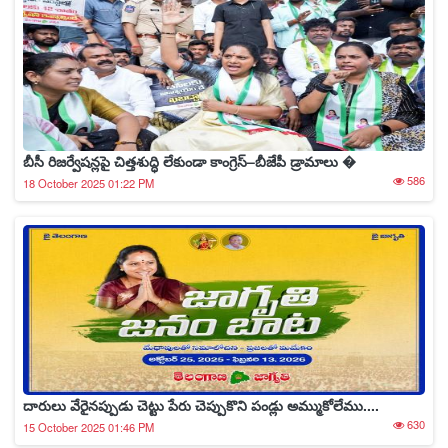
బీసీ రిజర్వేషన్లపై చిత్తశుద్ధి లేకుండా కాంగ్రెస్–బీజేపీ డ్రామాలు �
586
18 October 2025 01:22 PM
దారులు వేరైనప్పుడు చెట్టు పేరు చెప్పుకొని పండ్లు అమ్ముకోలేము....
630
15 October 2025 01:46 PM