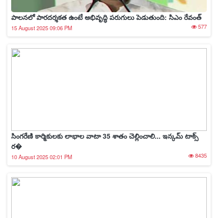
పాలనలో పారదర్శకత ఉంటే అభివృద్ధి పరుగులు పెడుతుంది: సిఎం రేవంత్
577
15 August 2025 09:06 PM
సింగరేణి కార్మికులకు లాభాల వాటా 35 శాతం చెల్లించాలి... ఇన్కమ్ టాక్స్
ర�
8435
10 August 2025 02:01 PM