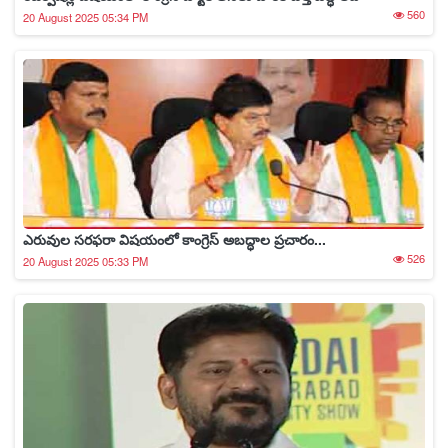
560
20 August 2025 05:34 PM
ఎరువుల సరఫరా విషయంలో కాంగ్రెస్ అబద్ధాల ప్రచారం...
526
20 August 2025 05:33 PM