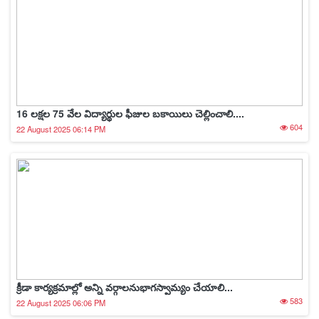
16 లక్షల 75 వేల విద్యార్థుల ఫీజుల బకాయిలు చెల్లించాలి....
604
22 August 2025 06:14 PM
క్రీడా కార్యక్రమాల్లో అన్ని వర్గాలనుభాగస్వామ్యం చేయాలి...
583
22 August 2025 06:06 PM