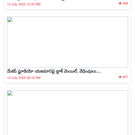
569
13 July 2025 10:33 AM
మేకప్ స్టూడియో యజమానిపై బ్లాక్ మెయిల్, వేధింపులు....
657
12 July 2025 06:18 AM