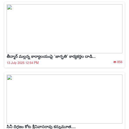
తీన్మార్ మల్లన్న కార్యాలయంపై ‘జాగృతి’ కార్యకర్తల దాడి...
856
13 July 2025 12:54 PM
సినీ దిగ్గజం కోట శ్రీనివాసరావు కన్నుమూత....