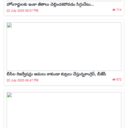
హోంగార్డుల‌కు ఇంకా జీతాలు చెల్లించ‌క‌పోవ‌డం సిగ్గుచేటు...
714
22 July 2025 06:57 PM
బీసీల రిజర్వేషన్లు అమలు కాకుండా కుట్రలు చేస్తున్నకాంగ్రెస్, బీజేపీ
872
22 July 2025 06:47 PM