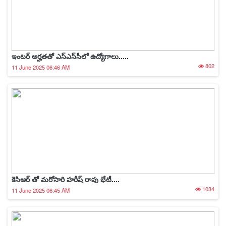
ఇంటర్ అర్హతతో ఎస్ఎస్‌సీలో ఉద్యోగాలు.....
802
11 June 2025 06:46 AM
కెసిఆర్ తో మరోసారి హరీష్ రావు భేటీ....
1034
11 June 2025 06:45 AM