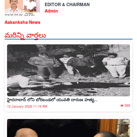
EDITOR & CHAIRMAN
Admin
Aakanksha News
మరిన్ని వార్తలు
హైదరాబాద్ లోని బోరబండలో యువతి దారుణ హత్య...
399
12 January 2026 11:19 AM