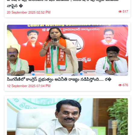
నాపైన �
517
20 September 2025 02:52 PM
సింగరేణిలో కాంగ్రెస్ ప్రభుత్వం అవినీతి రాజ్యం నడిపిస్తోంది.... ర�
676
12 September 2025 07:04 PM