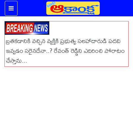
బ్రతకడానికి వచ్చిన వ్యక్తికి ప్రభుత్వ సలహాదారుడి పదవి
ఇవ్వడం సరైనదేనా..? రేవంత్ రెడ్డిని ఎదిరించి పోరాటం
చేస్తాను...