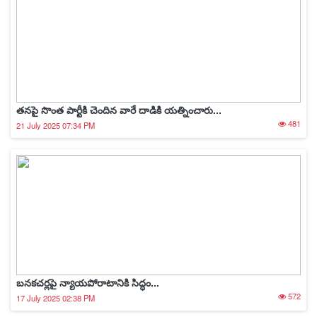
త‌నపై సొంత పార్టీకి చెందిన వారే దాడికి య‌త్నించారు...
481
21 July 2025 07:34 PM
బనకచర్లపై న్యాయపోరాటానికి సిద్ధం...
572
17 July 2025 02:38 PM