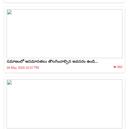
సమాజంలో అసమానతలు తొలగించాల్సిన అవసరం ఉంది...
662
28 May 2025 03:57 PM