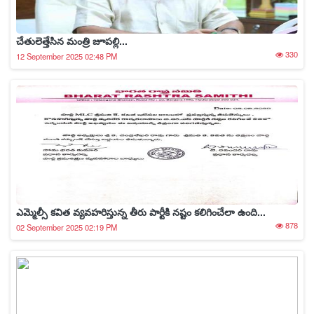
చేతులెత్తేసిన మంత్రి జూపల్లి...
330
12 September 2025 02:48 PM
ఎమ్మెల్సీ కవిత వ్యవహరిస్తున్న తీరు పార్టీకి నష్టం కలిగించేలా ఉంది...
878
02 September 2025 02:19 PM