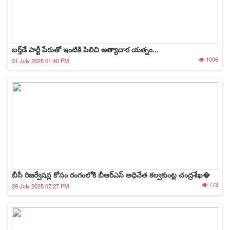
బర్త్‌డే పార్టీ పేరుతో ఇంటికి పిలిచి అత్యాచార యత్నం...
1006
31 July 2025 01:40 PM
బీసీ రిజర్వేషన్ల కోసం రంగంలోకి బీఆర్ఎస్ అధినేత కల్వకుంట్ల చంద్రశేఖ�
773
29 July 2025 07:27 PM