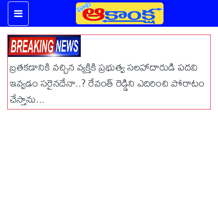
బ్రతకడానికి వచ్చిన వ్యక్తికి ప్రభుత్వ సలహాదారుడి పదవి
ఇవ్వడం సరైనదేనా..? రేవంత్ రెడ్డిని ఎదిరించి పోరాటం
చేస్తాను...