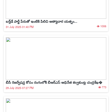
బర్త్‌డే పార్టీ పేరుతో ఇంటికి పిలిచి అత్యాచార యత్నం...
1006
31 July 2025 01:40 PM
బీసీ రిజర్వేషన్ల కోసం రంగంలోకి బీఆర్ఎస్ అధినేత కల్వకుంట్ల చంద్రశేఖ�
773
29 July 2025 07:27 PM