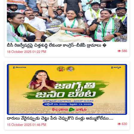
బీసీ రిజర్వేషన్లపై చిత్తశుద్ధి లేకుండా కాంగ్రెస్–బీజేపీ డ్రామాలు �
586
18 October 2025 01:22 PM
దారులు వేరైనప్పుడు చెట్టు పేరు చెప్పుకొని పండ్లు అమ్ముకోలేము....
630
15 October 2025 01:46 PM