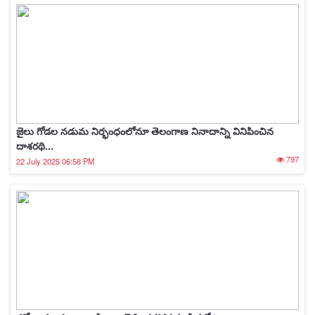
జైలు గోడల నడుమ నిర్భంధంలోనూ తెలంగాణ నినాదాన్ని వినిపించిన
దాశరథి...
797
22 July 2025 06:58 PM