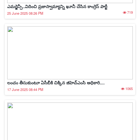
ఎమర్జెన్సీ..విదించి ప్రజాస్వామ్యాన్ని ఖూనీ చేసిన కాంగ్రెస్ పార్టీ
719
25 June 2025 08:26 PM
లంచం తీసుకుంటూ ఏసీబీకి చిక్కిన జిహెచ్ఎంసి అధికారి....
1065
17 June 2025 08:44 PM