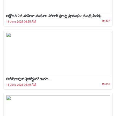
అక్టోబర్ 2న మహిళా సంఘాల సోలార్ ప్లాంట్ల ప్రారంభం: మంత్రి సీతక్క
837
11 June 2025 06:55 AM
హరీష్‌రావుకు హైకోర్టులో ఊరట...
843
11 June 2025 06:49 AM