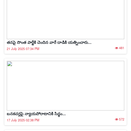
త‌నపై సొంత పార్టీకి చెందిన వారే దాడికి య‌త్నించారు...
481
21 July 2025 07:34 PM
బనకచర్లపై న్యాయపోరాటానికి సిద్ధం...
572
17 July 2025 02:38 PM