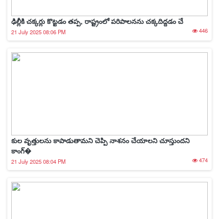
ఢిల్లీకి చక్కర్లు కొట్టడం తప్ప, రాష్ట్రంలో పరిపాలనను చక్కదిద్దడం చే
446
21 July 2025 08:06 PM
కుల వృత్తులను కాపాడుతామని చెప్పి నాశ‌నం చేయాల‌ని చూస్తుంద‌ని
కాంగ్�
474
21 July 2025 08:04 PM