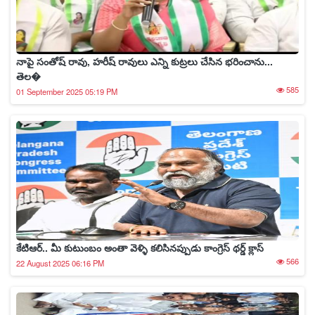
నాపై సంతోష్ రావు, హరీష్ రావులు ఎన్ని కుట్రలు చేసిన భరించాను...
తెల�
585
01 September 2025 05:19 PM
కేటిఆర్.. మీ కుటుంబం అంతా వెళ్ళి కలిసినప్పుడు కాంగ్రెస్ థర్డ్ క్లాస్
566
22 August 2025 06:16 PM