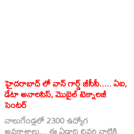
హైదరాబాద్ లో వాన్ గార్డ్ జీసీసీ..... ఏఐ,
డేటా అనాలసిస్, మొబైల్ టెక్నాలజీ
సెంటర్
నాలుగేండ్లలో 2300 ఉద్యోగ
అవకాశాలు... ఈ ఏడాది చివరి నాటికి