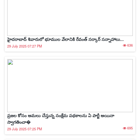
హైదరాబాద్ శివారులో భూముల వేలానికి రేవంత్ సర్కార్ సన్నాహాలు...
636
29 July 2025 07:27 PM
ప్రజల కోసం అమలు చేస్తున్న సంక్షేమ పథకాలను ఏ పార్టీ అయినా
స్వాగతించా�
695
29 July 2025 07:25 PM