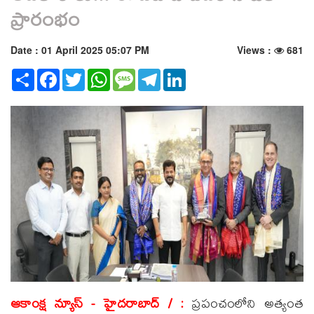
ప్రారంభం
Date : 01 April 2025 05:07 PM
Views :
681
Share
Facebook
Twitter
WhatsApp
Message
Telegram
LinkedIn
ఆకాంక్ష న్యూస్ - హైదరాబాద్ / :
ప్రపంచంలోని అత్యంత