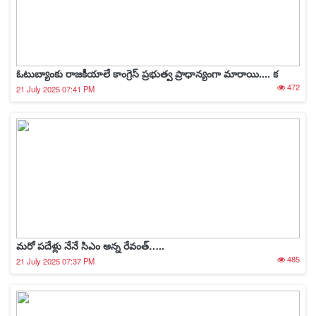
ఓటుబ్యాంకు రాజకీయాలే కాంగ్రెస్ ప్రభుత్వ ప్రాధాన్యంగా మారాయి.... క
472
21 July 2025 07:41 PM
మరో పదేళ్లు నేనే సిఎం అన్న రేవంత్…..
485
21 July 2025 07:37 PM