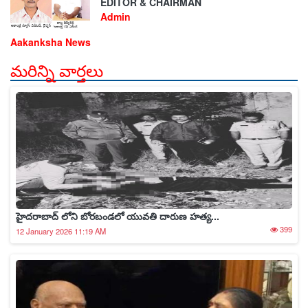
EDITOR & CHAIRMAN
Admin
Aakanksha News
మరిన్ని వార్తలు
హైదరాబాద్ లోని బోరబండలో యువతి దారుణ హత్య...
399
12 January 2026 11:19 AM