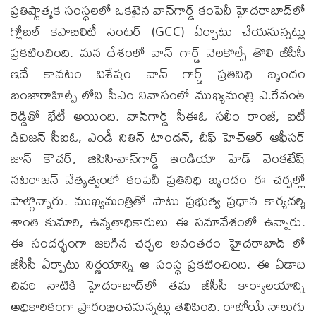
ప్రతిష్టాత్మక సంస్థలలో ఒకటైన వాన్‌గార్డ్ కంపెనీ హైదరాబాద్‌లో
గ్లోబల్ కెపాబిలిటీ సెంటర్ (GCC) ఏర్పాటు చేయనున్నట్లు
ప్రకటించింది. మన దేశంలో వాన్ గార్డ్ నెలకొల్పే తొలి జీసీసీ
ఇదే కావటం విశేషం వాన్ గార్డ్ ప్రతినిధి బృందం
బంజారాహిల్స్ లోని సీఎం నివాసంలో ముఖ్యమంత్రి ఎ.రేవంత్
రెడ్డితో భేటీ అయింది. వాన్‌గార్డ్ సీఈఓ సలీం రాంజీ, ఐటీ
డివిజన్ సీఐఓ, ఎండీ నితిన్ టాండన్, చీఫ్ హెచ్ఆర్ ఆఫీసర్
జాన్ కౌచర్, జిసిసి-వాన్‌గార్డ్ ఇండియా హెడ్ వెంకటేష్
నటరాజన్ నేతృత్వంలో కంపెనీ ప్రతినిధి బృందం ఈ చర్చల్లో
పాల్గొన్నారు. ముఖ్యమంత్రితో పాటు ప్రభుత్వ ప్రధాన కార్యదర్శి
శాంతి కుమారి, ఉన్నతాధికారులు ఈ సమావేశంలో ఉన్నారు.
ఈ సందర్భంగా జరిగిన చర్చల అనంతరం హైదరాబాద్ లో
జీసీసీ ఏర్పాటు నిర్ణయాన్ని ఆ సంస్థ ప్రకటించింది. ఈ ఏడాది
చివరి నాటికి హైదరాబాద్‌లో తమ జీసీసీ కార్యాలయాన్ని
అధికారికంగా ప్రారంభించనున్నట్లు తెలిపింది. రాబోయే నాలుగు