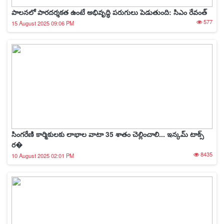
పాలనలో పారదర్శకత ఉంటే అభివృద్ధి పరుగులు పెడుతుంది: సిఎం రేవంత్
577
15 August 2025 09:06 PM
సింగరేణి కార్మికులకు లాభాల వాటా 35 శాతం చెల్లించాలి... ఇన్కమ్ టాక్స్
ర�
8435
10 August 2025 02:01 PM