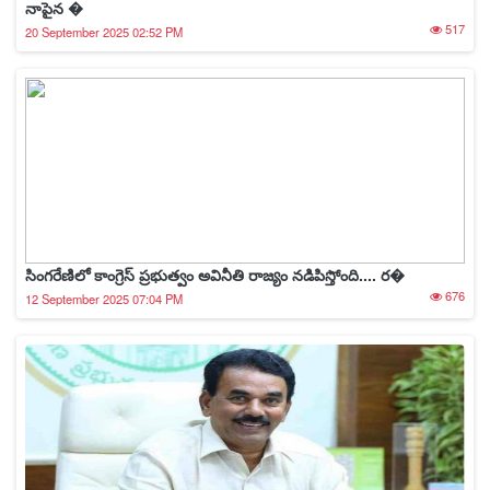
నాపైన �
517
20 September 2025 02:52 PM
సింగరేణిలో కాంగ్రెస్ ప్రభుత్వం అవినీతి రాజ్యం నడిపిస్తోంది.... ర�
676
12 September 2025 07:04 PM