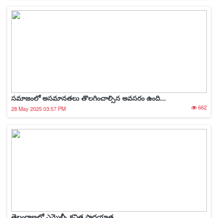
సమాజంలో అసమానతలు తొలగించాల్సిన అవసరం ఉంది...
662
28 May 2025 03:57 PM
తెలంగాణలో ఎమ్మెల్సీ కవిత పాదయాత్ర..