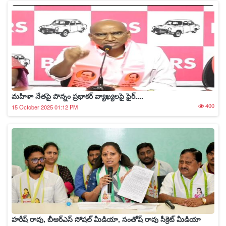
మహిళా నేతపై పొన్నం ప్రభాకర్ వ్యాఖ్యలపై ఫైర్....
400
15 October 2025 01:12 PM
హరీష్ రావు, బీఆర్ఎస్ సోషల్ మీడియా, సంతోష్ రావు సీక్రెట్ మీడియా