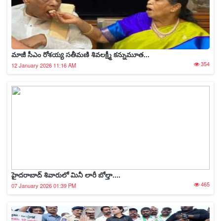
మాజీ సీఎం రోశయ్య సతీమణి శివలక్ష్మీ కన్నుమూత...
354
12 January 2026 11:16 AM
హైదరాబాద్‌ శివారులో మినీ లారీ బోల్తా....
465
07 January 2026 01:39 PM