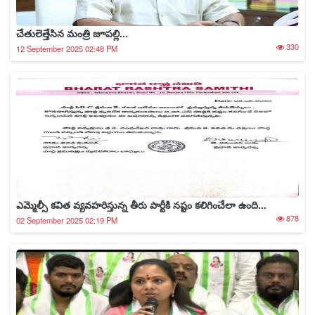
చేతులెత్తేసిన మంత్రి జూపల్లి...
330
12 September 2025 02:48 PM
ఎమ్మెల్సీ కవిత వ్యవహరిస్తున్న తీరు పార్టీకి నష్టం కలిగించేలా ఉంది...
878
02 September 2025 02:19 PM