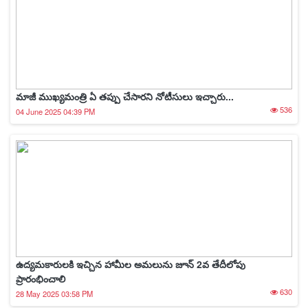
మాజీ ముఖ్యమంత్రి ఏ తప్పు చేసారని నోటీసులు ఇచ్చారు...
536
04 June 2025 04:39 PM
ఉద్యమకారులకి ఇచ్చిన హామీల అమలును జూన్ 2వ తేదీలోపు
ప్రారంభించాలి
630
28 May 2025 03:58 PM