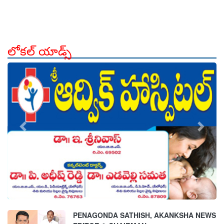
లోకల్ యాడ్స్
count is:9
count is:9
count is:9
count is:9
count is:9
count is:9
count is:9
count is:9
count is:9
PENAGONDA SATHISH, AKANKSHA NEWS