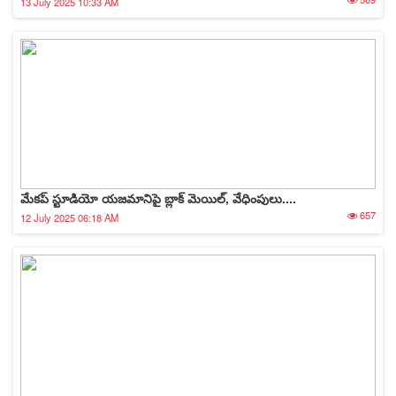
13 July 2025 10:33 AM
మేకప్ స్టూడియో యజమానిపై బ్లాక్ మెయిల్, వేధింపులు....
657
12 July 2025 06:18 AM