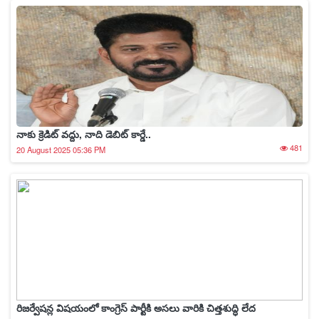
నాకు క్రెడిట్ వద్దు, నాది డెబిట్ కార్డే..
481
20 August 2025 05:36 PM
రిజర్వేషన్ల విషయంలో కాంగ్రెస్ పార్టీకి అసలు వారికి చిత్తశుద్ధి లేద