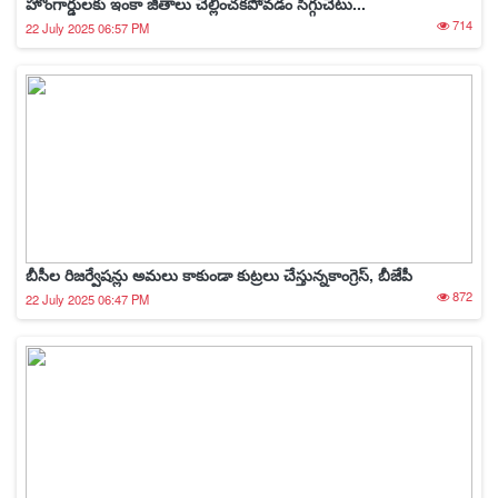
హోంగార్డుల‌కు ఇంకా జీతాలు చెల్లించ‌క‌పోవ‌డం సిగ్గుచేటు...
714
22 July 2025 06:57 PM
బీసీల రిజర్వేషన్లు అమలు కాకుండా కుట్రలు చేస్తున్నకాంగ్రెస్, బీజేపీ
872
22 July 2025 06:47 PM