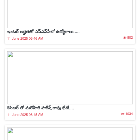
ఇంటర్ అర్హతతో ఎస్ఎస్‌సీలో ఉద్యోగాలు.....
802
11 June 2025 06:46 AM
కెసిఆర్ తో మరోసారి హరీష్ రావు భేటీ....
1034
11 June 2025 06:45 AM