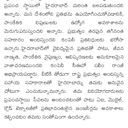
ప్రపంచ స్థాయిలో హైదరాబాద్ మరింత బలపడుతుందని
అన్నారు. మన దేశంలోని ప్రతిభను ఉపయోగించుకోవడానికి,
సాంకేతిక నిపుణులకు ఉద్యోగ అవకాశాలను
మెరుగుపరుస్తుందని అన్నారు. ప్రభుత్వం తరఫున తగినంత
సహకారం అందిస్తుందని కంపెనీ ప్రతినిధులకు భరోసా
ఇచ్చారు.హైదరాబాద్‌లో వైవిధ్యమైన ప్రతిభతో పాటు, జీవన
నాణ్యత, సాంకేతిక నైపుణ్యం, ఆవిష్కరణలకు అనుకూలమైన
వాతావరణముందని కంపెనీ సీఈవో సలీం రాంజీ
అభిప్రాయపడ్డారు. వీటికి తోడుగా రాష్ట్ర ప్రభుత్వం అందిస్తున్న
సహాయ సహకారాలతో హైదరాబాద్ను తమకు అనువైన
చోటుగా ఎంచుకున్నామన్నారు. తమ వినియోగదారులకు
ప్రపంచస్థాయి సేవలను అందించటంతో పాటు ఏఐ, మొబైల్,
క్లౌడ్ టెక్నాలజీలో ప్రతిభావంతులైన ఇంజనీర్లను అవకాశాలు
కల్పించటం తమకు సంతోషంగా ఉందన్నారు.