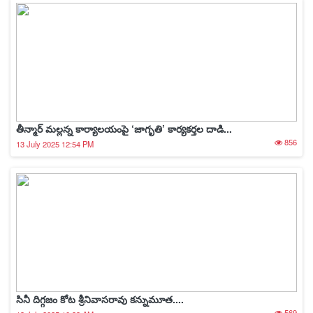
తీన్మార్ మల్లన్న కార్యాలయంపై ‘జాగృతి’ కార్యకర్తల దాడి...
856
13 July 2025 12:54 PM
సినీ దిగ్గజం కోట శ్రీనివాసరావు కన్నుమూత....
569