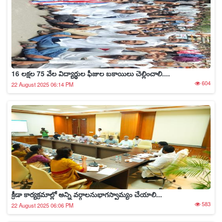
16 లక్షల 75 వేల విద్యార్థుల ఫీజుల బకాయిలు చెల్లించాలి....
604
22 August 2025 06:14 PM
క్రీడా కార్యక్రమాల్లో అన్ని వర్గాలనుభాగస్వామ్యం చేయాలి...
583
22 August 2025 06:06 PM