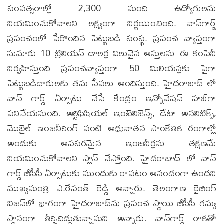
సంవత్సరాల్లో 2,300 మంది ఉద్యోగులను
నియమించుకోవాలని లక్ష్యంగా నిర్ణయించింది. వాన్‌గార్డ్
ప్రపంచంలో పేరొందిన పెట్టుబడి సంస్థ. ప్రపంచ వ్యాప్తంగా
సుమారు 10 ట్రిలియన్ డాలర్ల విలువైన ఆస్తులను ఈ కంపెనీ
నిర్వహిస్తుంది ప్రపంచవ్యాప్తంగా 50 మిలియన్లకు పైగా
పెట్టుబడిదారులకు తమ సేవలు అందిస్తుంది. హైదరాబాద్ లో
వాన్ గార్డ్ ఏర్పాటు చేసే కేంద్రం ఇన్నోవేషన్ హబ్‌గా
పనిచేయనుంది. ఆర్టిఫిషియల్ ఇంటెలిజెన్స్, డేటా అనలిటిక్స్,
మొబైల్ ఇంజనీరింగ్ వంటి అధునాతన సాంకేతిక రంగాల్లో
అందుకు అవసరమైన ఇంజనీర్లను తక్షణమే
నియమించుకోవాలని ప్లాన్ చేస్తోంది. హైదరాబాద్ లో వాన్
గార్డ్ జీసీసీ ఏర్పాటుకు ముందుకు రావటం ఆనందంగా ఉందని
ముఖ్యమంత్రి ఎ.రేవంత్ రెడ్డి అన్నారు. తెలంగాణ రైజింగ్
విజన్‌లో భాగంగా హైదరాబాద్‌ను ప్రపంచ స్థాయి జీసీసీ గమ్య
స్థానంగా తీర్చిదిద్దుతున్నామని అన్నారు. వాన్‌గార్డ్ రాకతో