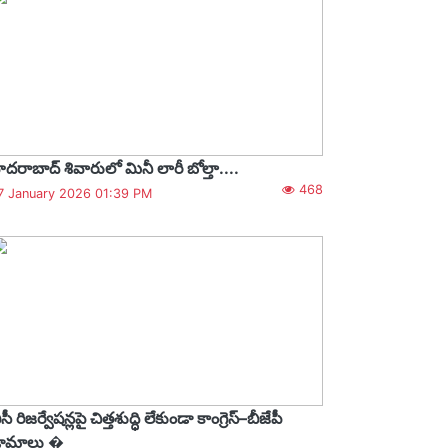
ైదరాబాద్‌ శివారులో మినీ లారీ బోల్తా....
468
7 January 2026 01:39 PM
సీ రిజర్వేషన్లపై చిత్తశుద్ధి లేకుండా కాంగ్రెస్–బీజేపీ
్రామాలు �