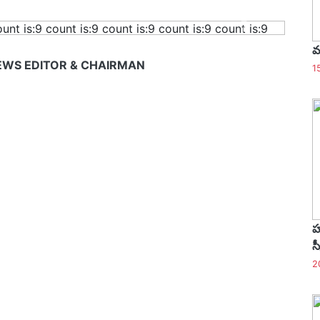
ount is:9
count is:9
count is:9
count is:9
count is:9
మ
EWS EDITOR & CHAIRMAN
1
హ
స
2