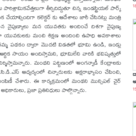
ామికవేత్తలుగా తీర్చిదిద్దుతూ చిన్న ఇండస్ట్రియల్ పార్క్
1
 చేయాల్సిందిగా కలెక్టర్ కు ఆదేశాలు జారీ చేసినట్లు మంత్రి
న నైపుణ్యాలు మన యువతకు అందించే దిశగా నైపుణ్య
ి ద్వారా యువకులకు మంచి శిక్షణ అందించి ఉపాధి అవకాశాలు
ఇందిరమ్మ పథకం ద్వారా మొదటి విడతలో భూమి ఉండి, ఇండ్లు
్థిక సాయం అందిస్తామని, భూమిలేని వారికి భవిష్యత్తులో
్మిస్తామన్నారు. మంథని పట్టణంలో అంగన్వాడీ కేంద్రాలకు
ి.డి.ఎస్ ఆధ్వర్యంలో చిన్నారులకు అక్షరాభ్యాసం చేపించి,
ద
ు పంపిణీ చేశారు. ఈ కార్యక్రమంలో మంథని మున్సిపల్ చైర్
అ
ధికారులు, ప్రజా ప్రతినిధులు పాల్గొన్నారు.
1