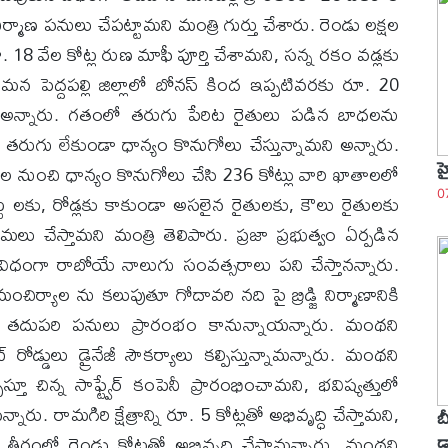
మాణ పనులు చేపట్టామని మంత్రి గుర్తు చేశారు. రెండు లక్షల
18 వేల కోట్ల రుణ మాఫీ పూర్తి చేశామని, సన్న రకం వడ్లకు
 పెద్దపల్లి జిల్లాలో బోనస్ కింద ఇప్పటివరకు రూ. 20
 అన్నారు. గతంలో తరుగు పేరిట రైతులు పడిన బాధలను
తరుగు లేకుండా ధాన్యం కొనుగోలు చేస్తున్నామని అన్నారు.
ైతుల నుంచి ధాన్యం కొనుగోలు చేసి 236 కోట్లు వారి ఖాతాలలో
హ
్ట లకు, రోడ్లకు కాకుండా అసలైన రైతులకు, కౌలు రైతులకు
0
ు చేస్తామని మంత్రి తెలిపారు. ‌ప్రజా ప్రభుత్వం ఏర్పడిన
 విధంగా రాబోయే నాలుగు సంవత్సరాలు పని చేస్తానన్నారు.
చిర్యాల ను కలుపుతూ గోదావరి నది పై బ్రిడ్జి నిర్మాణానికి
 తదుపరి పనులు ప్రారంభం కానున్నాయన్నారు. మంథని
 రోడ్డులు డ్రైనేజీ సౌకర్యాలు కల్పిస్తున్నామన్నారు. మంథని
చిన్న సాఫ్ట్వేర్ కంపెనీ ప్రారంభించామని, భవిష్యత్తులో
ారు. రామగిరి క్షేత్రాన్ని రూ. 5 కోట్లతో అభివృద్ధి చేస్తామని,
బీ
ంలో రెండు కోట్లతో అభివృద్ధి చేస్తామన్నారు. మంథని
డ