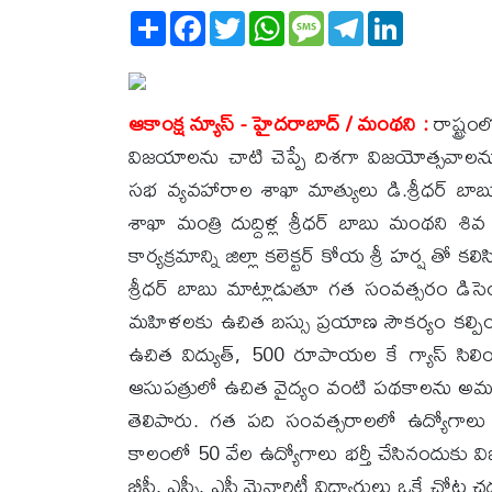
Share
Facebook
Twitter
WhatsApp
Message
Telegram
LinkedIn
ఆకాంక్ష న్యూస్ - హైదరాబాద్ / మంథని :
రాష్ట్ర
విజయాలను చాటి చెప్పే దిశగా విజయోత్సవాలను ఘ
సభ వ్యవహారాల శాఖా మాత్యులు డి.శ్రీధర్ బాబ
శాఖా మంత్రి దుద్దిళ్ల శ్రీధర్ బాబు మంథని శివ
కార్యక్రమాన్ని జిల్లా కలెక్టర్ కోయ శ్రీ హర్ష తో 
శ్రీధర్ బాబు మాట్లాడుతూ గత సంవత్సరం డిసె
మహిళలకు ఉచిత బస్సు ప్రయాణ సౌకర్యం కల్పి
ఉచిత విద్యుత్, 500 రూపాయల కే గ్యాస్ సిలిం
ఆసుపత్రులో ఉచిత వైద్యం వంటి పథకాలను అమలు
తెలిపారు. గత పది సంవత్సరాలలో ఉద్యోగాలు
కాలంలో 50 వేల ఉద్యోగాలు భర్తీ చేసినందుకు వి
బీసీ, ఎస్సీ, ఎస్టీ మైనారిటీ విద్యార్థులు ఒకే