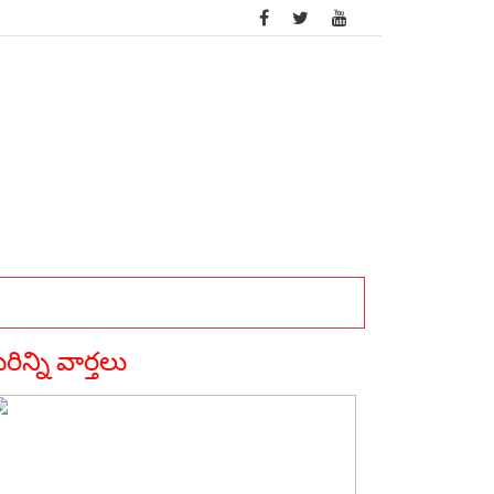
్
ఇంటర్నేషనల్ వార్తలు
న్యూఢిల్లీ
తెలంగాణ
్ రెడ్డిని ఎదిరించి పోరాటం చేస్తాను...
ిన్ని వార్తలు