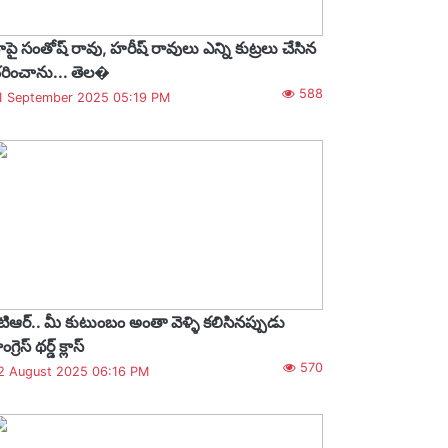
ాపై సంతోష్ రావు, హరీష్ రావులు ఎన్ని కుట్రలు చేసిన
రించాను... తెల�
588
1 September 2025 05:19 PM
ేటిఆర్.. మీ కుటుంబం అంతా వెళ్ళి కలిసినప్పుడు
ంగ్రెస్ థర్డ్ క్లాస్
570
2 August 2025 06:16 PM