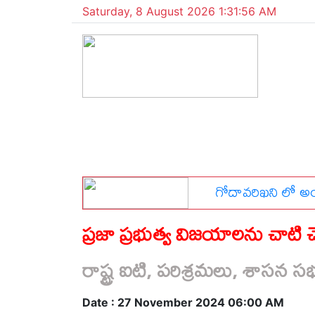
Saturday, 8 August 2026 1:31:57 AM
హైదరాబాద్
ఆంధ్ర ప్రదేశ్
లోకల్ యాడ్స్
ఆకా
చిన్న ప్రత్యేక ప్రతినిధి
ఇ-పేపర్
వీడియోలు
రిపోర్టర
బ్రతకడానికి వచ్చిన
ప్రజా ప్రభుత్వ విజయాలను చాటి 
రాష్ట్ర ఐటి, పరిశ్రమలు, శాసన స
Date : 27 November 2024 06:00 AM