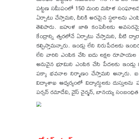
పట్టణ సమీపంలో 150 మంది మహిళ సంఘాలను పారిశ్ర
ఏర్పాటు చేస్తామని, దీనికి అరమైన స్థలాలను ఎంపిక
తెలిపారు. బహుళ జాతి కంపెనీలకు అవసరమై
కేంద్రాన్ని త్వరలోనే ఏర్పాటు చేస్తామని, వీట
కల్పిస్తామన్నారు. ఇండ్లు లేని నిరుపేదలకు 
లేని వారిని ఎంపిక చేసి ఐదు లక్షల రూపాయల ఆర
అనువైన భూమిని ఎంపిక చేసి పేదలకు ఇండ్లు నిర
పక్కా భవనాల నిర్మాణం చేస్తామని అన్నారు. ఐ.స
విద్యాశాఖ ఆధ్వర్యంలో విద్యార్థులకు దుస్తులన
పర్సన్ రమాదేవి, వైస్ చైర్మన్, బానయ్య సంబంధిత అ