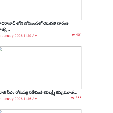
ైదరాబాద్ లోని బోరబండలో యువతి దారుణ
త్య...
401
2 January 2026 11:19 AM
ాజీ సీఎం రోశయ్య సతీమణి శివలక్ష్మీ కన్నుమూత...
356
2 January 2026 11:16 AM