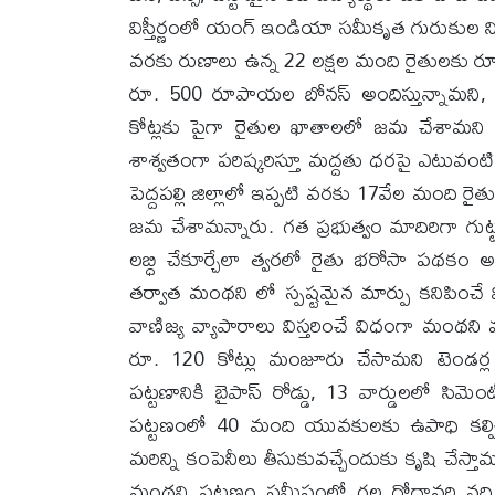
విస్తీర్ణంలో యంగ్ ఇండియా సమీకృత గురుకుల నిర్
వరకు రుణాలు ఉన్న 22 లక్షల మంది రైతులకు రూ. 
రూ. 500 రూపాయల బోనస్ అందిస్తున్నామని, మన
కోట్లకు పైగా రైతుల ఖాతాలలో జమ చేశామని
శాశ్వతంగా పరిష్కరిస్తూ మద్దతు ధరపై ఎటువంటి 
పెద్దపల్లి జిల్లాలో ఇప్పటి వరకు 17వేల మంది ర
జమ చేశామన్నారు. గత ప్రభుత్వం మాదిరిగా గుట
లబ్ధి చేకూర్చేలా త్వరలో రైతు భరోసా పథకం అమల
తర్వాత మంథని లో స్పష్టమైన మార్పు కనిపించే
వాణిజ్య వ్యాపారాలు విస్తరించే విధంగా మంథని మం
రూ. 120 కోట్లు మంజూరు చేసామని టెండర్ల
పట్టణానికి బైపాస్ రోడ్డు, 13 వార్డులలో సిమెంట్
పట్టణంలో 40 మంది యువకులకు ఉపాధి కల్పిస్తూ 
మరిన్ని కంపెనీలు తీసుకువచ్చేందుకు కృషి చేస్తామన్న
మంథని పట్టణం సమీపంలో గల గోదావరి నది తీర