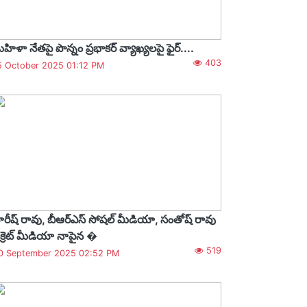
హిళా నేతపై పొన్నం ప్రభాకర్ వ్యాఖ్యలపై ఫైర్....
403
5 October 2025 01:12 PM
రీష్ రావు, బీఆర్ఎస్ సోషల్ మీడియా, సంతోష్ రావు
ీక్రెట్ మీడియా నాపైన �
519
0 September 2025 02:52 PM