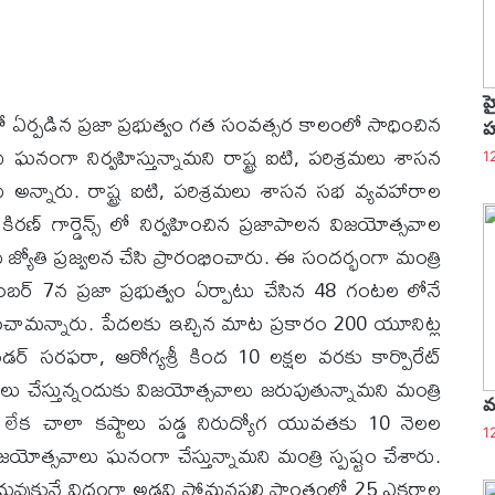
హ
ంలో ఏర్పడిన ప్రజా ప్రభుత్వం గత సంవత్సర కాలంలో సాధించిన
హ
నంగా నిర్వహిస్తున్నామని రాష్ట్ర ఐటి, పరిశ్రమలు శాసన
1
ు అన్నారు. రాష్ట్ర ఐటి, పరిశ్రమలు శాసన సభ వ్యవహారాల
 కిరణ్ గార్డెన్స్ లో నిర్వహించిన ప్రజాపాలన విజయోత్సవాల
కలిసి జ్యోతి ప్రజ్వలన చేసి ప్రారంభించారు. ఈ సందర్భంగా మంత్రి
ంబర్ 7న ప్రజా ప్రభుత్వం ఏర్పాటు చేసిన 48 గంటల లోనే
ంచామన్నారు. పేదలకు ఇచ్చిన మాట ప్రకారం 200 యూనిట్ల
డర్ సరఫరా, ఆరోగ్యశ్రీ కింద 10 లక్షల వరకు కార్పొరేట్
 చేస్తున్నందుకు విజయోత్సవాలు జరుపుతున్నామని మంత్రి
మ
 లేక చాలా కష్టాలు పడ్డ నిరుద్యోగ యువతకు 10 నెలల
1
జయోత్సవాలు ఘనంగా చేస్తున్నామని మంత్రి స్పష్టం చేశారు.
 చోట చదువుకునే విధంగా అడవి సోమనపల్లి ప్రాంతంలో 25 ఎకరాల