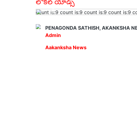
లోకల్ యాడ్స్
count is:9
count is:9
count is:9
count is:9
c
PENAGONDA SATHISH, AKANKSHA N
Admin
Aakanksha News