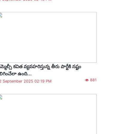
మ్మెల్సీ కవిత వ్యవహరిస్తున్న తీరు పార్టీకి నష్టం
లిగించేలా ఉంది...
881
2 September 2025 02:19 PM