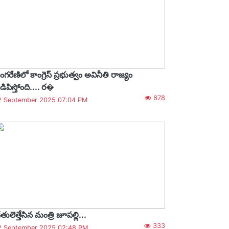
ింగరేణిలో కాంగ్రెస్ ప్రభుత్వం అవినీతి రాజ్యం
డిపిస్తోంది.... ర�
678
2 September 2025 07:04 PM
ేతులెత్తేసిన మంత్రి జూపల్లి...
333
2 September 2025 02:48 PM