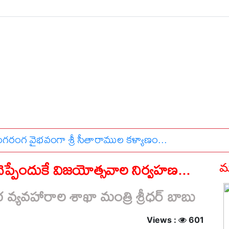
ంక్ష డెస్క్
పెద్దపల్లి జిల్లా
క్రైం న్యూస్
సినిమా వార్తలు
స్పోర్ట్స్ న్యూస
్స్
ప్రత్యక్ష ప్రసారం
 వ్యక్తికి ప్రభుత్వ సలహాదారుడి పదవి ఇవ్వడం సరైనదేనా..? రేవంత
చెప్పేందుకే విజయోత్సవాల నిర్వహణ...
మర
భ వ్యవహారాల శాఖా మంత్రి శ్రీధర్ బాబు
Views :
601