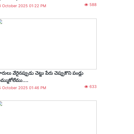
588
8 October 2025 01:22 PM
ారులు వేరైనప్పుడు చెట్టు పేరు చెప్పుకొని పండ్లు
మ్ముకోలేము....
633
5 October 2025 01:46 PM