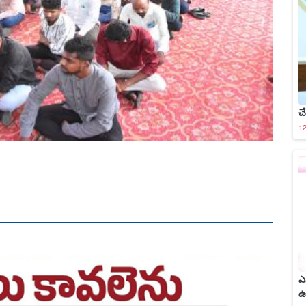
చే
1
count is:9
count is:9
count is:9
count is:9
ఎమ
ఉ