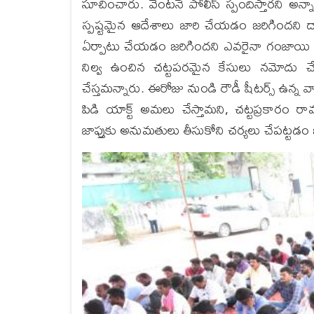
సూచించారు. వెంటనే పోలీస్ స్పందిస్తారని అన్నా
స్పష్టమైన ఆదేశాలు జారి చేయడం జరిగిందని ద
ఏర్పాటు చేయడం జరిగిందని ఎవరైనా గంజాయి అమ
నిల్వ ఉంచిన చట్టపరమైన కేసులు నమోదు చ
చేస్తమన్నారు. ఈరోజు నుండి రౌడీ షీటర్స్ ఉన్న
పిడి యాక్ట్ అమలు చేస్తామని, చట్టప్రకారం
జాప్తుకు అనుమతులు తీసుకోని చర్యలు చేపట్టడం