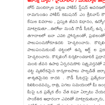
ఆకాంక్ష న్యూస్ - హైదరాబాద్ / మంచిర్యాల జిల్ల
జోన్ మంచిర్యాల పట్టణ పోలీస్ స్టేషన్ ఆవరణలో 
రామగుండం పోలీస్ కమిషనర్ ఎం శ్రీనివాస్ కౌన్సి
కేసుల వివరాలు , ప్రస్తుత జీవన విధానం, ఉద్యో
మాట్లాడుతూ...ఈరోజు నుండి రౌడీ షీటర్స్ ఉన్న వ
తగాదాలలో ఐనా ఎవరి ప్రోద్బలంతో, ప్రభలంతో
పాలుపంచుకోకూడదని హెచ్చరించారు. కౌన్సిల
పాలుపంచుకుంటే చట్టంలో ఉన్న ఆక్ట్ ల ప్
హెచ్చరించారు. కౌన్సిలింగ్ నిర్వహించడానికి ప్రధ
మంచి జీవన ఉపాధి ఏర్పరచుకొని సత్ప్రవర్తనతో 
చట్ట వ్యతిరేకమైన కార్యకాలపాలు పాల్పడితే బిర్
శాశ్వతమైనది కాదని . రౌడీ షీటర్లపై ప్రత్యేక
పిలిపించవచ్చు, రాత్రి, పగలు సమయంలో మీ ఇండ్
మీపై ఒక ప్రత్యేక టీం చేత నిఘా ఏర్పాటు చేయ
సాంకేతిక ఆధారంగా ఎవరితో మాట్లాడుతున్నారు, ఏం 