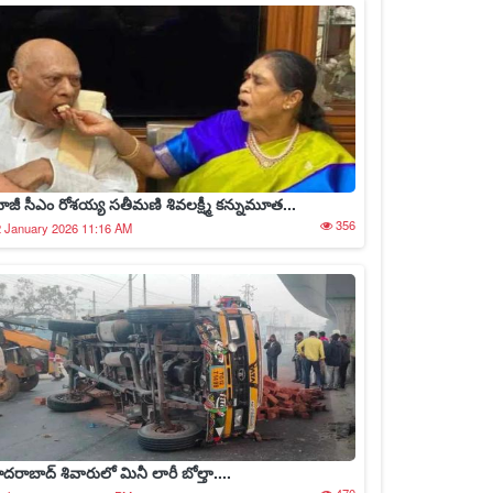
ాజీ సీఎం రోశయ్య సతీమణి శివలక్ష్మీ కన్నుమూత...
356
 January 2026 11:16 AM
ైదరాబాద్‌ శివారులో మినీ లారీ బోల్తా....