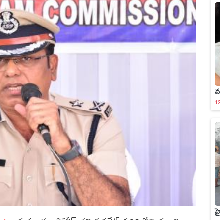
మ
12
హ