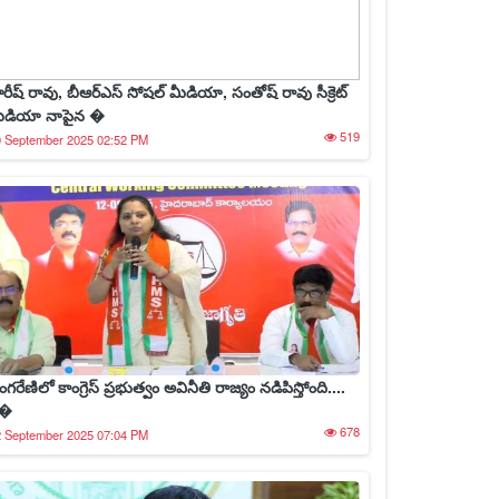
రీష్ రావు, బీఆర్ఎస్ సోషల్ మీడియా, సంతోష్ రావు సీక్రెట్
ీడియా నాపైన �
519
0 September 2025 02:52 PM
ంగరేణిలో కాంగ్రెస్ ప్రభుత్వం అవినీతి రాజ్యం నడిపిస్తోంది....
�
678
2 September 2025 07:04 PM