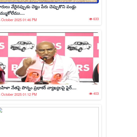
రులు వేరైనప్పుడు చెట్టు పేరు చెప్పుకొని పండ్లు
మ్ముకోలేము....
633
 October 2025 01:46 PM
హిళా నేతపై పొన్నం ప్రభాకర్ వ్యాఖ్యలపై ఫైర్....
403
 October 2025 01:12 PM