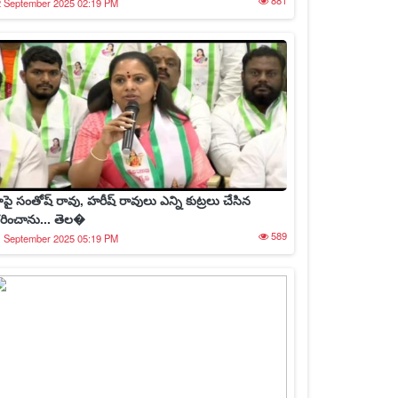
881
2 September 2025 02:19 PM
ాపై సంతోష్ రావు, హరీష్ రావులు ఎన్ని కుట్రలు చేసిన
రించాను... తెల�
589
1 September 2025 05:19 PM