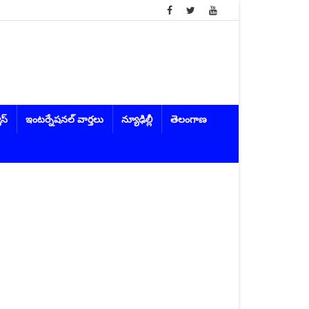
ూస్
ఇంటర్నేషనల్ వార్తలు
న్యూఢిల్లీ
తెలంగాణ