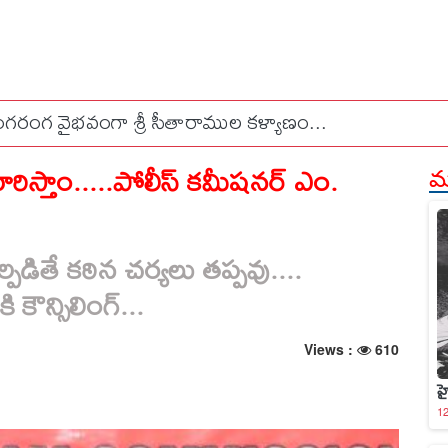
 వ్యక్తికి ప్రభుత్వ సలహాదారుడి పదవి ఇవ్వడం సరైనదేనా..? రేవంత
రిస్తాం.....పోలీస్ కమీషనర్ ఎం.
మర
్పడితే కఠిన చర్యలు తప్పవు....
ి కౌన్సిలింగ్...
Views :
610
హ
12