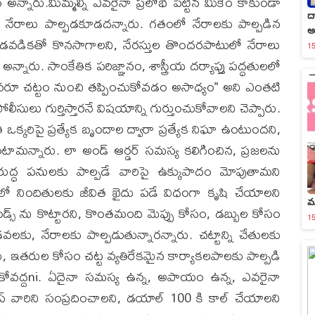
ం అన్నారు.మిమ్మల్ని ఎవరైనా ప్రలోభ పెట్టిన మీకేం కాకుండా
దా
 నేరాలు పాల్పడకూడదన్నారు. గతంలో నేరాలకు పాల్పడిన
అ
 నడవడికతో కొనసాగాలని, నేరస్తుల తొందరపాటులో నేరాలు
15
అన్నారు. సాంకేతిక పరిజ్ఞానం, శాస్త్రీయ దర్యాప్తు పద్ధతులలో
ు ఎవరూ చట్టం నుంచి తప్పించుకోవడం అసాధ్యం" అని ఎంతటి
ోలీసులు గుర్తిస్తారనే విషయాన్ని గుర్తుంచుకోవాలని చెప్పారు.
 ఒక్కరిపై ప్రత్యేక బృందాల ద్వారా ప్రత్యేక నిఘా ఉంటుందని,
కుంటామన్నారు. లా అండ్ ఆర్డర్ సమస్య కలిగించిన, ప్రజలను
ుద్ధ పనులకు పాల్పడే వారిపై ఉక్కుపాదం మోపుతామని
లలో నిందితులకు జీవిత ఖైదు పడే విధంగా కృషి చేయాలని
మ
్స్ ను కొట్టారని, కొంతమంది మెప్పు కోసం, డబ్బుల కోసం
15
లకు, నేరాలకు పాల్పడుతున్నారన్నారు. చట్టాన్ని చేతులకు
ులు, ఇతరుల కోసం చట్ట వ్యతిరేకమైన కార్యాకలపాలకు పాల్పడి
కోవద్దni. ఏదైనా సమస్య ఉన్న, అపాయం ఉన్న, ఎవరైనా
ీస్ వారిని సంప్రదించాలని, డయాల్ 100 కి కాల్ చేయాలని