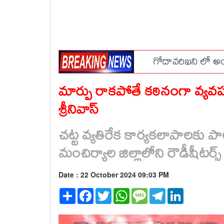
బ్రతకడానికి వచ్చిన
మార్పు రాకపోతే కఠినంగా వ్యవహ
శ్రీనివాస్
చట్ట వ్యతిరేక కార్యకలాపాలకు పాల
మంచిర్యాల జిల్లాలోని రౌడీషీటర్స్ క
Date : 22 October 2024 09:03 PM
Share
Facebook
Twitter
WhatsApp
Message
Telegram
LinkedIn