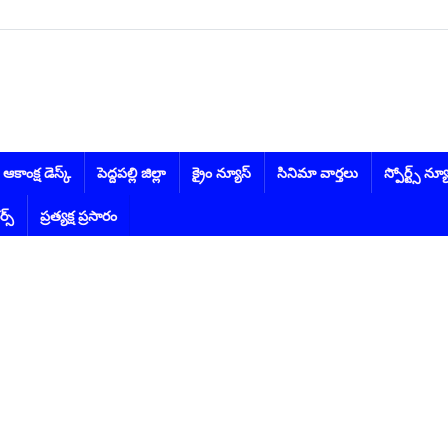
ఆకాంక్ష డెస్క్
పెద్దపల్లి జిల్లా
క్రైం న్యూస్
సినిమా వార్తలు
స్పోర్ట్స్ న్య
ర్స్
ప్రత్యక్ష ప్రసారం