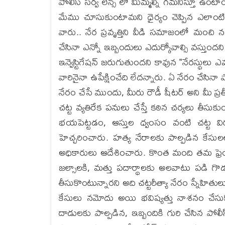
పోలీస్ సర్వ లెన్స్ లో మిమ్మల్ని గమనిస్తూ ఉంటా
మేము చూసుకుంటామని ధైర్యం చెప్పిన ఎలాంటి
వారు.. నేర ప్రవృత్తిని వీడి సమాజంలో మంచి
చేసినా ఎన్నో ఇబ్బందులు ఎదుర్కోవాల్సి వస్తుందని 
ఇన్వెస్టిగేషన్ జరుగుతుందని కావున "నేరస్థుల
వారినైనా ఉపేక్షించేది లేదన్నారు. ఏ నేరం చేసినా ప
నేరం చేసే ముందు, మీరు రౌడీ షీటర్ అని మీ ప్రతీ
చట్ట వ్యతిరేక పనులు చేస్తే కఠిన చర్యలు తీసు
భయపెట్టడం, ఆస్తుల ధ్వంసం వంటి చట్ట విర
హెచ్చరించారు. హత్య నేరాలకు పాల్పడిన కేసు
అధికారులు ఆదేశించారు. కొంత మంది తమ ఫ్రెండ
జల్సాలకి, మత్తు పదార్థాలకు అలవాటు పడి గొడవ
తీసుకొంటున్నారని అది చట్టరీత్యా నేరం స్నేహిత
కేసులు నమోదు అయి భవిష్యత్తు నాశనం చేసు
దాడులకు పాల్పడిన, ఇబ్బందికి గురి చేసిన పోల