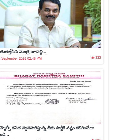
తులెత్తేసిన మంత్రి జూపల్లి...
333
2 September 2025 02:48 PM
్మెల్సీ కవిత వ్యవహరిస్తున్న తీరు పార్టీకి నష్టం కలిగించేలా
ంది...