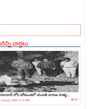
్ రెడ్డిని ఎదిరించి పోరాటం చేస్తాను...
ిన్ని వార్తలు
ైదరాబాద్ లోని బోరబండలో యువతి దారుణ హత్య...
401
 January 2026 11:19 AM