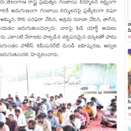
రు.తెలంగాణ రాష్ట్ర ప్రభుత్వం గంజాయి నిర్మూలన లక్ష్యంగా
ానికి అనుగుణంగా గంజాయి నిర్ములనపై ప్రత్యేకంగా నిఘా
్మిన, కొని సరఫరా చేసిన, అక్రమ రవాణా చేసిన, తాగిన,
హ
ేయడం జరుగుతుందన్నారు. వారిపై పిడి యాక్ట్ అమలు
మ
 వారు ఎలాంటి నేరాలకు పాల్పడిన చట్టపరమైన చర్యలతో పాటు
2
 రామగుండం పోలీస్ కమీషనరేట్ నుండి బహిష్కరణ, ఆస్తుల
 జరుగుతుందని హెచ్చరించారు.
సి
ర
1