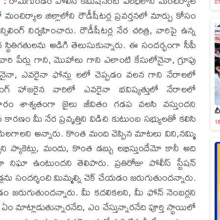
ా :
రామగుండం పోలీస్ కమిషనరేట్ పరిధిలోని మంచిర్యాల
07
మంచిర్యాల జిల్లాలోని రౌడీషీటర్ల ప్రవర్తనలో మార్పు కోసం
లింగ్ నిర్వహించారు. రౌడీషీటర్ల నేర చరిత్ర, వారిపై ఉన్న
గ స్థితిగతులను అడిగి తెలుసుకున్నారు. ఈ సందర్భంగా సీపీ
ారి పేర్లు గాని, మొహాలు గాని ఎలాంటి కేసులోనైనా, గ్రూపు
నైనా, ఎవరైనా ఫోన్లు లలో చెప్పడం వలన గాని నేరాలలో
ింగ్ హాజరైన వారిలో ఎవరైనా భవిష్యత్తులో నేరాలలో
రకారం శాశ్వతంగా జైలు జీవితం గడప వలసి వస్తుందని
బీ
ాన కారణం మీ నేర ప్రవృత్తిని విడిచి కుటుంబ సభ్యులతో కలిసి
18
మెలగాలని అన్నారు. కొంత మంది చెప్పిన మాటలు విని,నమ్మి
యాని ప్యాకెట్లు, మందు, కొంత డబ్బు లభిస్తుందేమో కానీ అది
ంగా నిఘా ఉంటుందని తెలిపారు. ప్రతిరోజు పోలీస్ స్టేషన్
లను సందర్శించి మిమ్మల్ని చెక్ చేయడం జరుగుతుందన్నారు.
డం జరుగుతుందన్నారు. మీ కదలికలని, మీ ఫోన్ నెంబర్లని
మాట్లాడుతున్నారనేది, ఎం చేస్తున్నారనేది పూర్తి స్థాయిలో