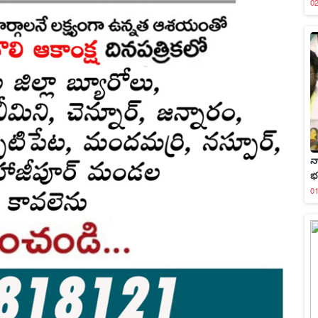
0
న
భ
0
NKSHA NEWS EDITOR & CHAIRMAN