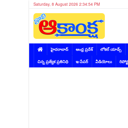
Saturday, 8 August 2026 2:34:56 PM
హైదరాబాద్
ఆంధ్ర ప్రదేశ్
లోకల్ యాడ్స్
చిన్న ప్రత్యేక ప్రతినిధి
ఇ-పేపర్
వీడియోలు
రిపోర్ట