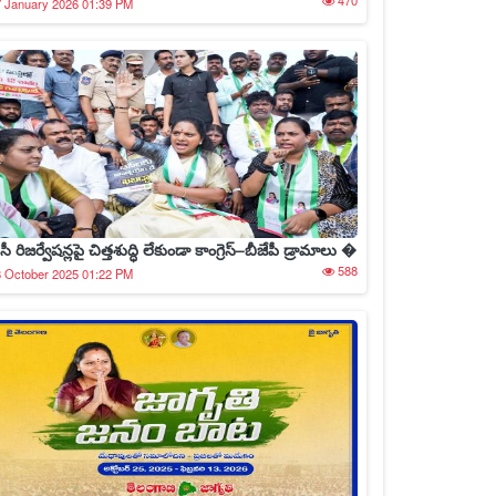
470
 January 2026 01:39 PM
సీ రిజర్వేషన్లపై చిత్తశుద్ధి లేకుండా కాంగ్రెస్–బీజేపీ డ్రామాలు �
588
 October 2025 01:22 PM