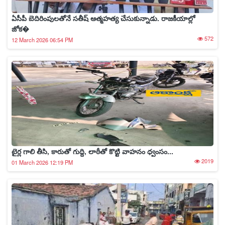
ఏసీపీ బెదిరింపులతోనే సతీష్‌ ఆత్మహత్య చేసుకున్నాడు. రాజకీయాల్లో
జోక�
572
12 March 2026 06:54 PM
టైర్ల గాలి తీసి, కారుతో గుద్ది, లాఠీతో కొట్టి వాహనం ధ్వంసం...
2019
01 March 2026 12:19 PM