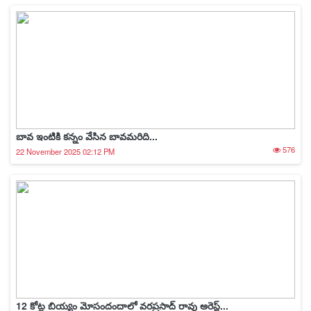
బావ ఇంటికి కన్నం వేసిన బావమరిది...
576
22 November 2025 02:12 PM
12 కోట్ల బియ్యం మోసందందాలో వరప్రసాద్‌ రావు అరెస్ట్...