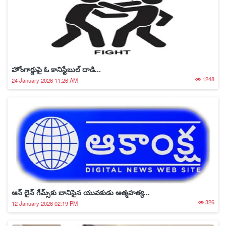
హోంగార్డుపై ఓ కానిస్టేబుల్ దాడి...
1248
24 January 2026 11:26 AM
ఆన్ లైన్ గేమ్స్‌కు బానిసైన యువకుడు ఆత్మహత్య...
326
12 January 2026 02:19 PM