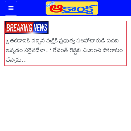
బ్రతకడానికి వచ్చిన వ్యక్తికి ప్రభుత్వ సలహాదారుడి పదవి
ఇవ్వడం సరైనదేనా..? రేవంత్ రెడ్డిని ఎదిరించి పోరాటం
చేస్తాను...