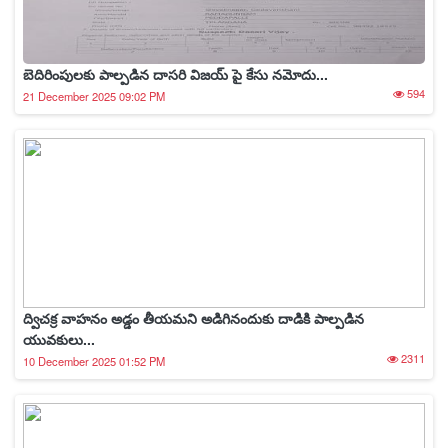
బెదిరింపులకు పాల్పడిన దాసరి విజయ్ పై కేసు నమోదు...
594
21 December 2025 09:02 PM
ద్విచక్ర వాహనం అడ్డం తీయమని అడిగినందుకు దాడికి పాల్పడిన
యువకులు...
2311
10 December 2025 01:52 PM