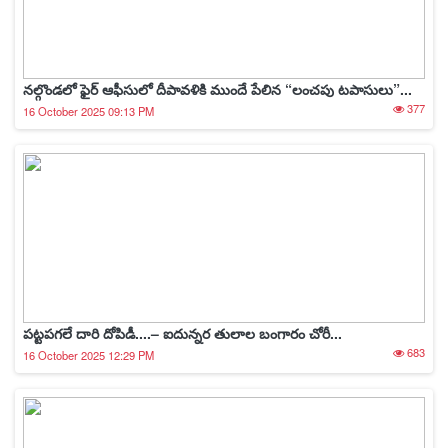
నల్గొండలో ఫైర్ ఆఫీసులో దీపావళికి ముందే పేలిన “లంచపు టపాసులు”...
377
16 October 2025 09:13 PM
పట్టపగలే దారి దోపిడీ....– ఐదున్నర తులాల బంగారం చోరీ...
683
16 October 2025 12:29 PM