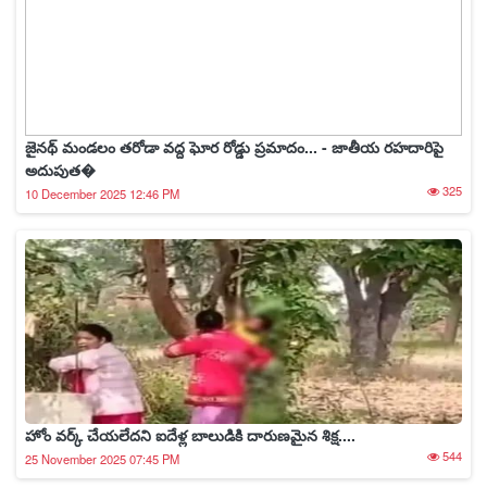
జైనథ్ మండలం తరోడా వద్ద ఘోర రోడ్డు ప్రమాదం... - జాతీయ రహదారిపై
అదుపుత�
325
10 December 2025 12:46 PM
హోం వర్క్ చేయలేదని ఐదేళ్ల బాలుడికి దారుణమైన శిక్ష....
544
25 November 2025 07:45 PM