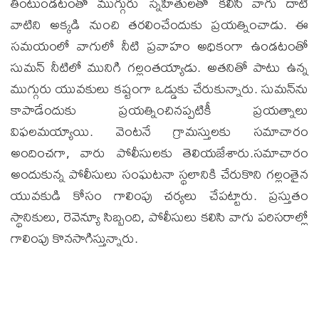
తింటుండటంతో ముగ్గురు స్నేహితులతో కలిసి వాగు దాటి
వాటిని అక్కడి నుంచి తరలించేందుకు ప్రయత్నించాడు. ఈ
సమయంలో వాగులో నీటి ప్రవాహం అధికంగా ఉండటంతో
సుమన్‌ నీటిలో మునిగి గల్లంతయ్యాడు. అతనితో పాటు ఉన్న
ముగ్గురు యువకులు కష్టంగా ఒడ్డుకు చేరుకున్నారు. సుమన్‌ను
కాపాడేందుకు ప్రయత్నించినప్పటికీ ప్రయత్నాలు
విఫలమయ్యాయి. వెంటనే గ్రామస్తులకు సమాచారం
అందించగా, వారు పోలీసులకు తెలియజేశారు.సమాచారం
అందుకున్న పోలీసులు సంఘటనా స్థలానికి చేరుకొని గల్లంతైన
యువకుడి కోసం గాలింపు చర్యలు చేపట్టారు. ప్రస్తుతం
స్థానికులు, రెవెన్యూ సిబ్బంది, పోలీసులు కలిసి వాగు పరిసరాల్లో
గాలింపు కొనసాగిస్తున్నారు.