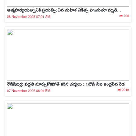
ఆత్మహత్యయత్నానికి ప్రయత్నించిన మహిళ చికిత్స పొందుతూ మృతి...
796
08 November 2025 07:21 AM
రౌడీషీటర్లు పద్ధతి మార్చుకోకపోతే కఠిన చర్యలు : 1టౌన్ సీఐ ఇంద్రసేన రెడ
2018
07 November 2025 08:04 PM