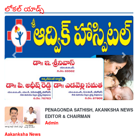
లోకల్ యాడ్స్
count is:9
count is:9
count is:9
count is:9
count is:9
count is:9
count is:9
count is:9
count is:9
PENAGONDA SATHISH, AKANKSHA NEWS
EDITOR & CHAIRMAN
Admin
Aakanksha News