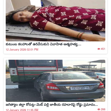
కుటుంబ కలహాలతో ఉరివేసుకుని వివాహిత ఆత్మహత్య....
451
12 January 2026 02:01 PM
జగిత్యాల జిల్లా కోరుట్ల–మెట్ పల్లి జాతీయ రహదారిపై రోడ్డు ప్రమాదం...
266
12 January 2026 11:35 AM