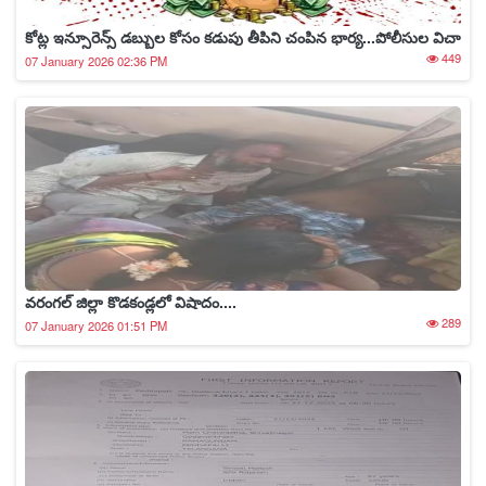
కోట్ల ఇన్సూరెన్స్ డబ్బుల కోసం కడుపు తీపిని చంపిన భార్య...పోలీసుల విచా
449
07 January 2026 02:36 PM
వరంగల్ జిల్లా కొడకండ్లలో విషాదం....
289
07 January 2026 01:51 PM