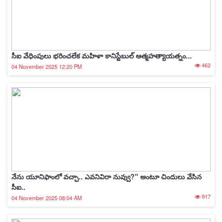
సీఐ వేధింపులు భరించలేక మహిళా కానిస్టేబుల్ ఆత్మహత్యాయత్నం...
462
04 November 2025 12:20 PM
నేను యూనిఫాంలో వచ్చా.. ఎవనివిరా నువ్వు?" అంటూ చిందులు వేసిన
సీఐ..
917
04 November 2025 08:04 AM