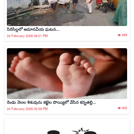
సిరిసిల్లలో అమానవీయ ఘటన...
499
24 February 2026 06:01 PM
రెండు నెలల శిశువును కట్టెల పొయ్యిలో వేసిన కన్నతల్లి...
405
24 February 2026 05:58 PM