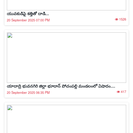
యువకుడిపై కత్తితో దాడి...
1526
20 September 2025 07:00 PM
యాదాద్రి భువనగిరి జిల్లా భూదాన్ పోచంపల్లి మండలంలో విషాదం....
417
20 September 2025 06:35 PM