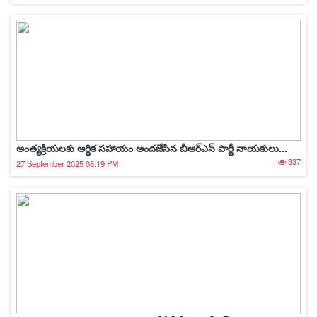
అంత్యక్రియలకు ఆర్థిక సహాయం అందజేసిన బీఆర్ఎస్ పార్టీ నాయకులు...
337
27 September 2025 08:19 PM