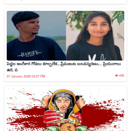
పెద్దల అంగీకార గోడలు కూల్చలేక...ప్రేమజంట బలవన్మరణం... ప్రియురాలు
ఉరి, ప
435
07 January 2026 03:07 PM