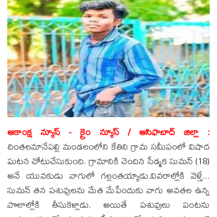
ఆకాంక్ష న్యూస్ - క్రైం న్యూస్ / ఆసిఫాబాద్ జిల్లా :
చింతలమానేపల్లి మండలంలోని కేతిని గ్రామ సమీపంలో విషాద
ఘటన చోటుచేసుకుంది. గ్రామానికి చెందిన సేడ్మక సుమన్‌ (18)
అనే యువకుడు వాగులో గల్లంతయ్యాడు.వివరాల్లోకి వెళ్తే...
సుమన్‌ తన పశువులను మేత మేపేందుకు వాగు అవతల ఉన్న
పొలాల్లోకి తీసుకెళ్లాడు. అయితే పశువులు పంటను