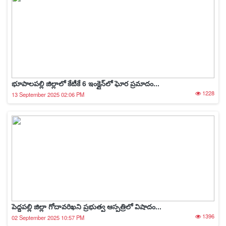
భూపాలపల్లి జిల్లాలో కేటీకే 6 ఇంక్లైన్‌లో ఘోర ప్రమాదం...
1228
13 September 2025 02:06 PM
పెద్దపల్లి జిల్లా గోదావరిఖని ప్రభుత్వ ఆస్పత్రిలో విషాదం...
1396
02 September 2025 10:57 PM