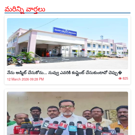
మరిన్ని వార్తలు
నేను అడ్మిట్ చేసుకోను... నువ్వు ఎవరికి కంప్లైంట్ చేసుకుంటావో చెప్పు�
825
12 March 2026 09:28 PM