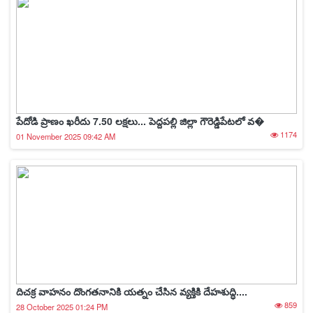
పేదోడి ప్రాణం ఖరీదు 7.50 లక్షలు... పెద్దపల్లి జిల్లా గౌరెడ్డిపేటలో వ�
1174
01 November 2025 09:42 AM
దిచక్ర వాహనం దొంగతనానికి యత్నం చేసిన వ్యక్తికి దేహశుద్ధి....
859
28 October 2025 01:24 PM