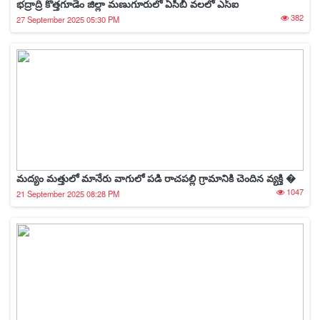
భద్రాద్రి కొత్తగూడెం జిల్లా మణుగూరులో ఏసీబీ వలలో ఎస్ఐ
382
27 September 2025 05:30 PM
మద్యం మత్తులో మానేరు వాగులో పడి రాచపల్లి గ్రామానికి చెందిన వ్యక్తి �
1047
21 September 2025 08:28 PM