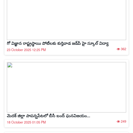
గో విజ్ఞాన రాష్ట్రస్థాయి పోటీలకు కుర్తివాడ జడ్‌పీ హై స్కూల్‌ విద్యా
362
23 October 2025 12:25 PM
మెదక్ జిల్లా పాపన్నపేటలో బీసీ బంద్ ఘనవిజయం...
249
18 October 2025 01:05 PM