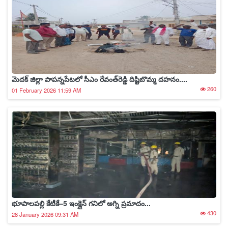
మెదక్ జిల్లా పాపన్నపేటలో సీఎం రేవంత్‌రెడ్డి దిష్టిబొమ్మ దహనం....
260
01 February 2026 11:59 AM
భూపాలపల్లి కేటీకే–5 ఇంక్లైన్ గనిలో అగ్ని ప్రమాదం...
430
28 January 2026 09:31 AM