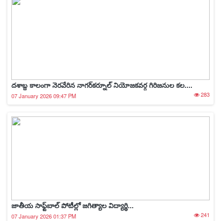
దశాబ్ద కాలంగా నెరవేరిన నాగర్‌కర్నూల్ నియోజకవర్గ గిరిజనుల కల....
283
07 January 2026 09:47 PM
జాతీయ సాఫ్ట్‌బాల్ పోటీల్లో జగిత్యాల విద్యార్థి...
241
07 January 2026 01:37 PM