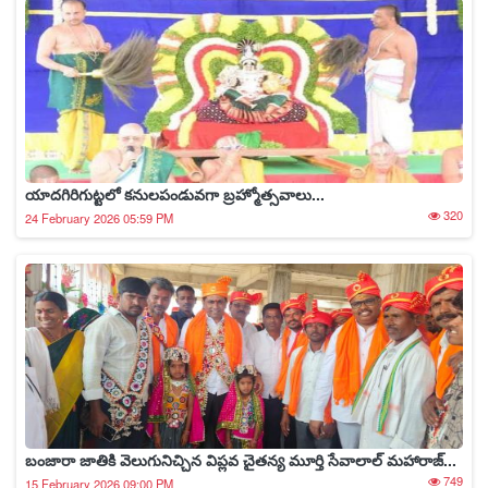
యాదగిరిగుట్టలో కనులపండువగా బ్రహ్మోత్సవాలు...
320
24 February 2026 05:59 PM
బంజారా జాతికి వెలుగునిచ్చిన విప్లవ చైతన్య మూర్తి సేవాలాల్ మహారాజ్...
749
15 February 2026 09:00 PM