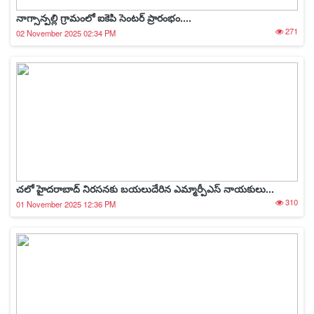
నాగ్సాన్పల్లి గ్రామంలో ఐకెపి సెంటర్ ప్రారంభం....
271
02 November 2025 02:34 PM
చలో హైదరాబాద్ నిరసనకు బయలుదేరిన ఎమ్మార్పీఎస్ నాయకులు...
310
01 November 2025 12:36 PM