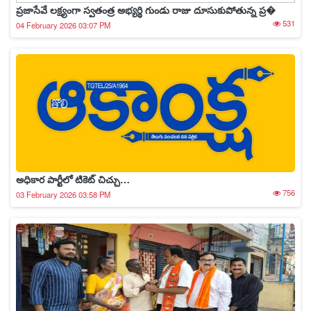
ప్రజాసేవే లక్ష్యంగా స్వతంత్ర అభ్యర్థి గుండు రాజు దూసుకుపోతున్న ప్ర�
531
04 February 2026 03:07 PM
అధికార పార్టీలో టికెట్ చిచ్చు…
756
03 February 2026 03:58 PM