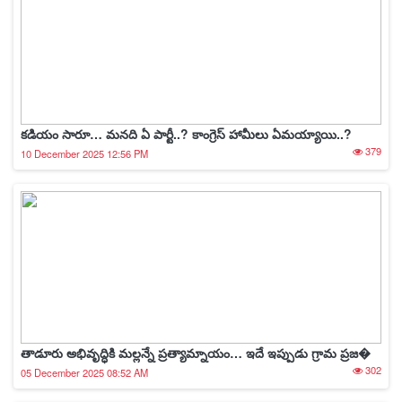
కడియం సారూ… మనది ఏ పార్టీ..? కాంగ్రెస్ హామీలు ఏమయ్యాయి..?
379
10 December 2025 12:56 PM
తాడూరు అభివృద్ధికి మల్లన్నే ప్రత్యామ్నాయం… ఇదే ఇప్పుడు గ్రామ ప్రజ�
302
05 December 2025 08:52 AM