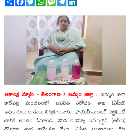
ఆకాంక్ష న్యూస్ - తెలంగాణ / ఖమ్మం జిల్లా :
ఖమ్మం జిల్లా
కారేపల్లి మండలంలో అవినీతి నిరోధక శాఖ (ఏసీబీ)
అధికారులు దాడులు నిర్వహించారు. ఫ్యామిలీ మెంబర్ సర్టిఫికెట్
జారీకి లంచం డిమాండ్ చేసిన రెవెన్యూ ఇన్‌స్పెక్టర్ (ఆర్‌ఐ)
దౌలూరి శుభ కామేశ్వరి దేవిని ఏసీబీ అధికారులు రెడ్