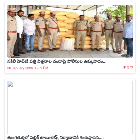
నకిలీ హెచ్‌టీ పత్తి విత్తనాల దందాపై పోలీసుల ఉక్కుపాదం...
273
26 January 2026 05:59 PM
తుంగతుర్తిలో పబ్లిక్ టాయిలెట్స్ నిర్మాణానికి శంకుస్థాపన....