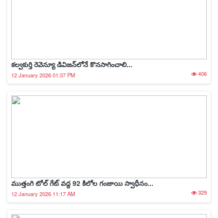
కల్వకుర్తి రెవెన్యూ డివిజన్‌లోనే కొనసాగించాలి...
406
12 January 2026 01:37 PM
ముత్తంగి టోల్ గేట్ వద్ద 92 కిలోల గంజాయి స్వాధీనం...
329
12 January 2026 11:17 AM