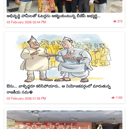
అభివృద్ధి హామీలతో ఓటర్లను ఆకట్టుకుంటున్న బీజేపీ అభ్యర్థి...
373
03 February 2026 02:44 PM
ఔను... వాళ్ళిద్దరూ కలిసిపోయారు.. ఆ నియోజకవర్గంలో మారుతున్న
రాజకీయ సమ�
1193
03 February 2026 01:05 PM