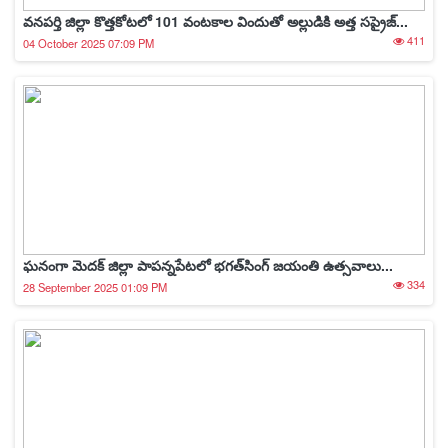
వనపర్తి జిల్లా కొత్తకోటలో 101 వంటకాల విందుతో అల్లుడికి అత్త సప్రైజ్...
411
04 October 2025 07:09 PM
ఘనంగా మెదక్ జిల్లా పాపన్నపేటలో భగత్‌సింగ్ జయంతి ఉత్సవాలు...
334
28 September 2025 01:09 PM