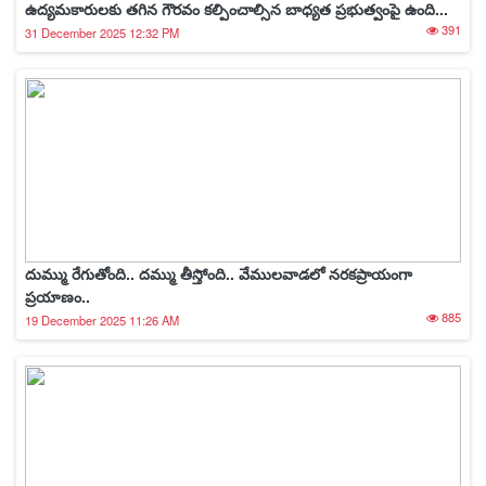
ఉద్యమకారులకు తగిన గౌరవం కల్పించాల్సిన బాధ్యత ప్రభుత్వంపై ఉంది...
391
31 December 2025 12:32 PM
దుమ్ము రేగుతోంది.. దమ్ము తీస్తోంది.. వేములవాడలో నరకప్రాయంగా
ప్రయాణం..
885
19 December 2025 11:26 AM