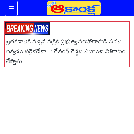
బ్రతకడానికి వచ్చిన వ్యక్తికి ప్రభుత్వ సలహాదారుడి పదవి
ఇవ్వడం సరైనదేనా..? రేవంత్ రెడ్డిని ఎదిరించి పోరాటం
చేస్తాను...