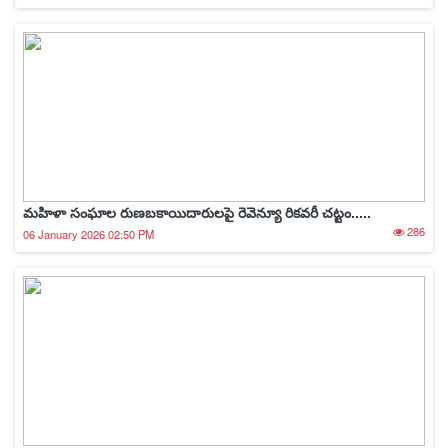
మహిళా సంఘాల రుణబకాయిదారులపై రెవెన్యూ రికవరీ చట్టం.....
286
06 January 2026 02:50 PM