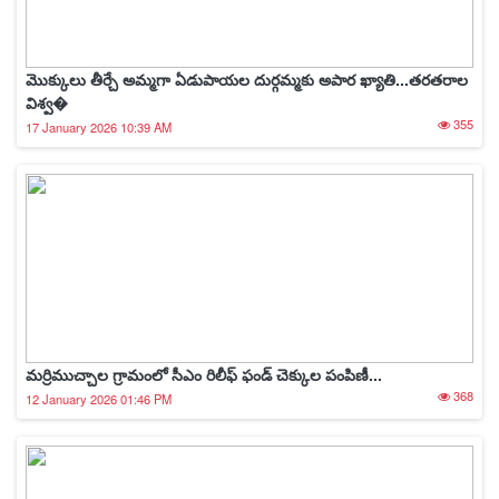
మొక్కులు తీర్చే అమ్మగా ఏడుపాయల దుర్గమ్మకు అపార ఖ్యాతి...తరతరాల
విశ్వ�
355
17 January 2026 10:39 AM
మర్రిముచ్చాల గ్రామంలో సీఎం రిలీఫ్ ఫండ్ చెక్కుల పంపిణీ...
368
12 January 2026 01:46 PM