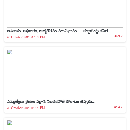
అవకాశం, అధికారం, ఆత్మగౌరవం మా విధానం" – కల్వకుంట్ల కవిత
350
26 October 2025 07:52 PM
ఎమ్మెల్యేలు రైతుల పక్షాన నిలవకపోతే పోరాటం తప్పదు...
466
26 October 2025 01:39 PM