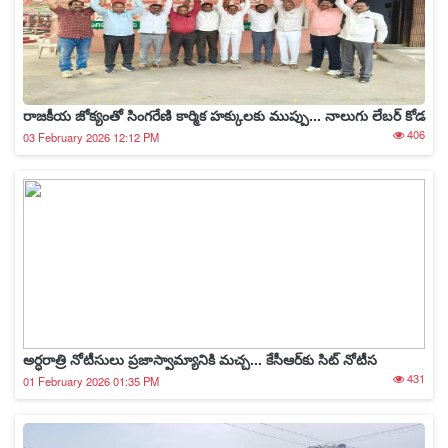
రాజకీయ జోక్యంతో సింగరేణి కార్మిక హక్కులకు ముప్పు... నాలుగు లేబర్ కోడ
406
03 February 2026 12:12 PM
అర్ధరాత్రి నోటీసులు ప్రజాస్వామ్యానికి మచ్చ... కేసీఆర్‌కు సిట్ నోటీస
431
01 February 2026 01:35 PM