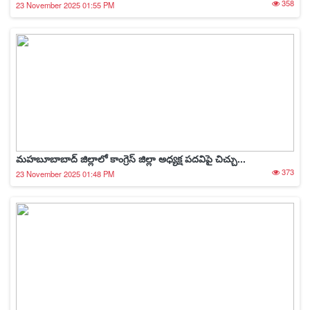
358
23 November 2025 01:55 PM
మహబూబాబాద్ జిల్లాలో కాంగ్రెస్ జిల్లా అధ్యక్ష పదవిపై చిచ్చు...
373
23 November 2025 01:48 PM