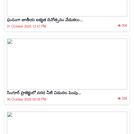
ఘనంగా జాతీయ ఐక్యత దినోత్సవం వేడుకలు...
306
31 October 2025 12:47 PM
సింగూర్ ప్రాజెక్టులో వరద నీటి విడుదల పెంపు...
335
30 October 2025 02:09 PM