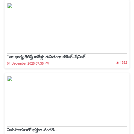
“నా భార్య గెలిస్తే ఐదేళ్లు ఉచితంగా కటింగ్–షేవింగ్...
1332
04 December 2025 07:35 PM
ఏడుపాయలలో భక్తుల సందడి…