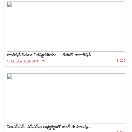
రాంకిషన్ సేవలు చిరస్మరణీయం... -డీఈవో రాదాకిషన్
205
18 October 2025 01:01 PM
ఏఐఎస్ఎఫ్, ఎస్ఎఫ్ఐ ఆధ్వర్యంలో బంద్ కు పిలుపు...