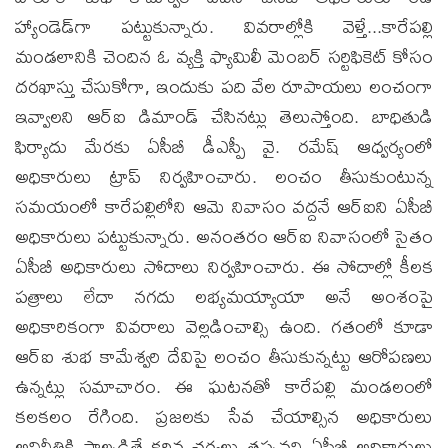
హ్యాండెడ్‌గా పట్టుకున్నారు. వివరాల్లోకి వెళ్తే...కారేపల్లి
మండలానికి చెందిన ఓ వ్యక్తి ఫ్యామిలీ మెంబర్ సర్టిఫికెట్ కోసం
దరఖాస్తు చేసుకోగా, ఇందుకు పది వేల రూపాయలు లంచంగా
ఇవ్వాలని ఆర్‌ఐ డిమాండ్ చేసినట్లు తెలుస్తోంది. బాధితుడి
ఫిర్యాదు మేరకు ఏసీబీ డీఎస్పీ వై. రమేష్ ఆధ్వర్యంలో
అధికారులు ట్రాప్ నిర్వహించారు. లంచం తీసుకుంటున్న
సమయంలో కారేపల్లిలోని ఆమె నివాసం వద్దనే ఆర్‌ఐని ఏసీబీ
అధికారులు పట్టుకున్నారు. అనంతరం ఆర్‌ఐ నివాసంలో సైతం
ఏసీబీ అధికారులు సోదాలు నిర్వహించారు. ఈ సోదాల్లో కీలక
పత్రాలు లేదా నగదు లభ్యమయ్యాయా అనే అంశంపై
అధికారికంగా వివరాలు వెల్లడించాల్సి ఉంది. గతంలో కూడా
ఆర్‌ఐ శుభ కామేశ్వరి దేవిపై లంచం తీసుకున్నట్టు ఆరోపణలు
ఉన్నట్లు సమాచారం. ఈ ఘటనతో కారేపల్లి మండలంలో
కలకలం రేగింది. ప్రజలకు సేవ చేయాల్సిన అధికారులు
అవినీతికి పాల్పడితే కఠిన చర్యలు తప్పవని ఏసీబీ అధికారులు